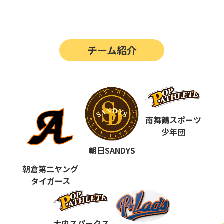
第14回
ポップアスリートカップ
第13回
ポップアスリートカップ
チーム紹介
第12回
決勝戦の動画はこちらから
第12回
ポップアスリートカップ
第11回
ポップアスリートカップ
第10回
南舞鶴スポーツ
ポップアスリートカップ
少年団
第9回
ポップアスリートカップ
朝日SANDYS
第8回
ポップアスリートカップ
朝倉第二ヤング
タイガース
第7回
ポップアスリートカップ
第6回
ポップアスリートカップ
大内スパークス