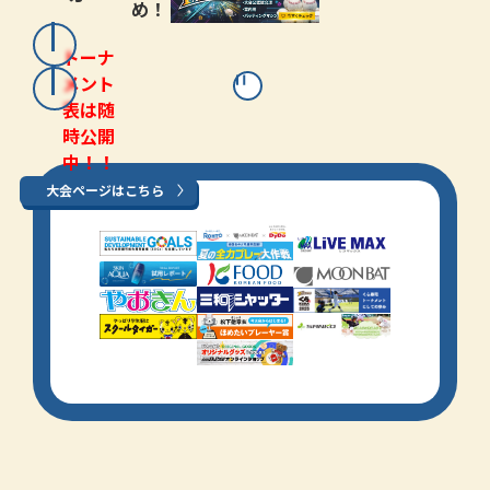
め！
トーナ
メント
表は随
時公開
中！！
大会ページはこちら