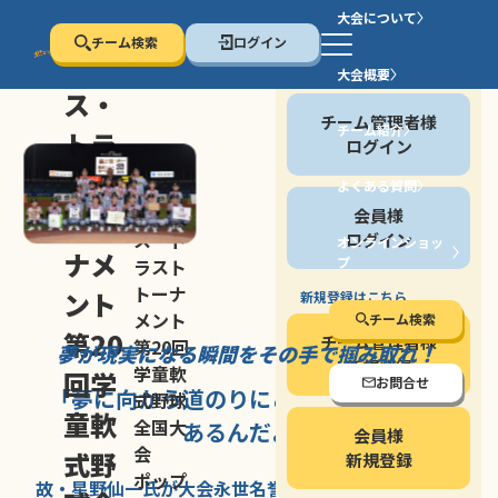
大会について
チーム検索
ログイン
セン
大会概要
会員の方
ス・
チーム管理者様
チーム紹介
トラ
ログイン
スト
よくある質問
セン
会員様
トー
ス・ト
ログイン
オンラインショッ
ナメ
プ
ラスト
停止する
トーナ
ント
新規登録はこちら
メント
チーム検索
第20
チーム管理者様
第20回
夢が現実になる瞬間を
その手で掴み取れ！
新規登録
学童軟
回学
お問合せ
「夢に向かう道のり
にこそ
大きな意味が
式野球
童軟
全国大
あるんだよ」
会員様
会
式野
新規登録
ポップ
故・星野仙一氏が
大会永世名誉会長を
務める、野球の