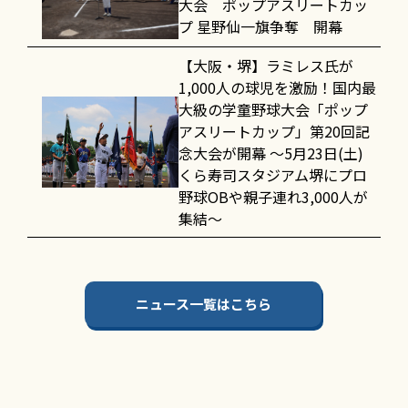
大会 ポップアスリートカッ
プ 星野仙一旗争奪 開幕
【大阪・堺】ラミレス氏が
1,000人の球児を激励！国内最
大級の学童野球大会「ポップ
アスリートカップ」第20回記
念大会が開幕 〜5月23日(土)
くら寿司スタジアム堺にプロ
野球OBや親子連れ3,000人が
集結〜
ニュース一覧はこちら