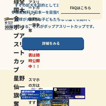
球全
アスリ
すその拡大を
目的として
2007年に
発足した、
ートカ
FAQはこちら
国大
参加費無料で
日本一を
目指せる
唯一の野球大会。
ップ
会
星野仙
野球が大好きな
子どもたちなら
誰でも
無料で
一旗争
ポッ
参加できる、
それが
ポップアスリートカップ
です。
奪
プア
スリ
詳細をみる
トーナ
メント
ート
表は随
カッ
時公開
中！！
プ
星野
スマホ
仙一
の方は
LINE登
旗争
録
がお
奪
すす