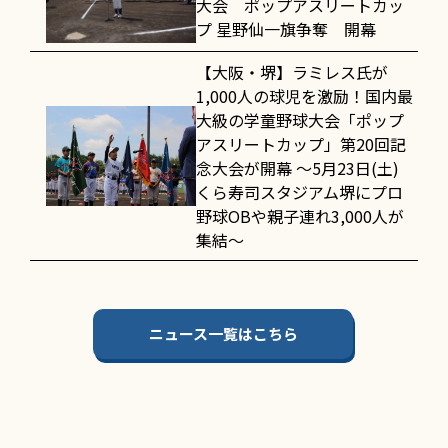
大会 ポップアスリートカッ
プ 星野仙一旗争奪 開幕
【大阪・堺】ラミレス氏が
1,000人の球児を激励！国内最
大級の学童野球大会「ポップ
アスリートカップ」第20回記
念大会が開幕 〜5月23日(土)
くら寿司スタジアム堺にプロ
野球OBや親子連れ3,000人が
集結〜
ニュース一覧はこちら