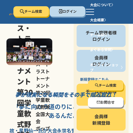
大会について
チーム検索
ログイン
セン
大会概要
会員の方
ス・
チーム管理者様
チーム紹介
トラ
ログイン
スト
よくある質問
セン
会員様
トー
ス・ト
ログイン
オンラインショッ
ナメ
プ
ラスト
停止する
トーナ
ント
新規登録はこちら
メント
チーム検索
第20
チーム管理者様
第20回
夢が現実になる瞬間を
その手で掴み取れ！
新規登録
学童軟
回学
お問合せ
「夢に向かう道のり
にこそ
大きな意味が
式野球
童軟
全国大
あるんだよ」
会員様
会
式野
新規登録
ポップ
故・星野仙一氏が
大会永世名誉会長を
務める、野球の