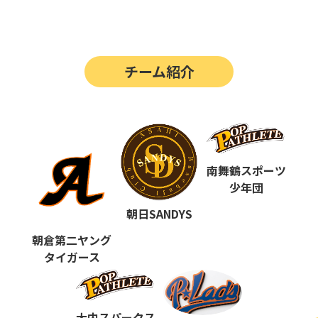
第14回
ポップアスリートカップ
第13回
ポップアスリートカップ
チーム紹介
第12回
決勝戦の動画はこちらから
第12回
ポップアスリートカップ
第11回
ポップアスリートカップ
第10回
南舞鶴スポーツ
ポップアスリートカップ
少年団
第9回
ポップアスリートカップ
朝日SANDYS
第8回
ポップアスリートカップ
朝倉第二ヤング
タイガース
第7回
ポップアスリートカップ
第6回
ポップアスリートカップ
大内スパークス