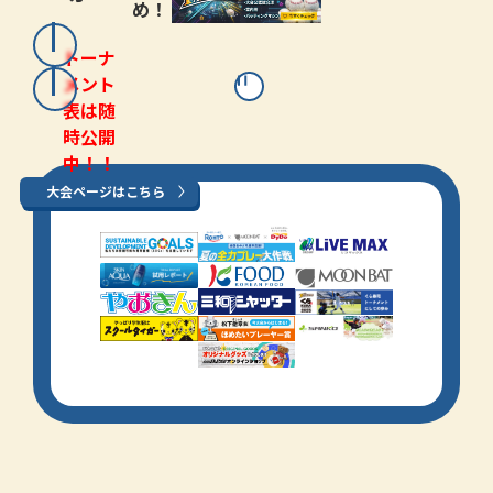
め！
トーナ
メント
表は随
時公開
中！！
大会ページはこちら