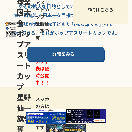
球全
アスリ
すその拡大を
目的として
2007年に
発足した、
ートカ
FAQはこちら
国大
参加費無料で
日本一を
目指せる
唯一の野球大会。
ップ
会
星野仙
野球が大好きな
子どもたちなら
誰でも
無料で
一旗争
ポッ
参加できる、
それが
ポップアスリートカップ
です。
奪
プア
スリ
詳細をみる
トーナ
メント
ート
表は随
カッ
時公開
中！！
プ
星野
スマホ
仙一
の方は
LINE登
旗争
録
がお
奪
すす