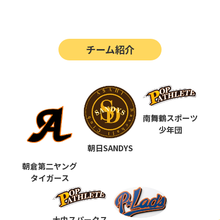
第14回
ポップアスリートカップ
第13回
ポップアスリートカップ
チーム紹介
第12回
決勝戦の動画はこちらから
第12回
ポップアスリートカップ
第11回
ポップアスリートカップ
第10回
南舞鶴スポーツ
ポップアスリートカップ
少年団
第9回
ポップアスリートカップ
朝日SANDYS
第8回
ポップアスリートカップ
朝倉第二ヤング
タイガース
第7回
ポップアスリートカップ
第6回
ポップアスリートカップ
大内スパークス