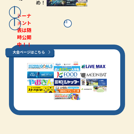
め！
トーナ
メント
表は随
時公開
中！！
大会ページはこちら