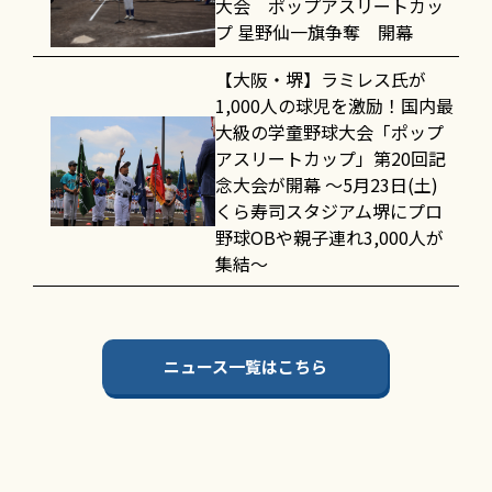
大会 ポップアスリートカッ
プ 星野仙一旗争奪 開幕
【大阪・堺】ラミレス氏が
1,000人の球児を激励！国内最
大級の学童野球大会「ポップ
アスリートカップ」第20回記
念大会が開幕 〜5月23日(土)
くら寿司スタジアム堺にプロ
野球OBや親子連れ3,000人が
集結〜
ニュース一覧はこちら