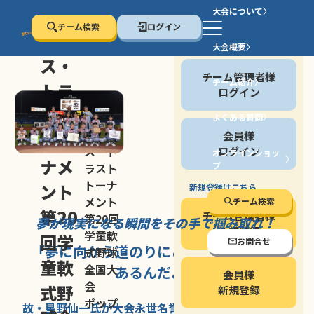
大会について
チーム検索
ログイン
セン
大会概要
会員の方
ス・
チーム管理者様
チーム紹介
トラ
ログイン
スト
よくある質問
セン
会員様
トー
ス・ト
ログイン
オンラインショッ
ナメ
プ
ラスト
停止する
トーナ
ント
新規登録はこちら
メント
チーム検索
第20
チーム管理者様
第20回
夢が現実になる瞬間を
その手で掴み取れ！
新規登録
学童軟
回学
お問合せ
「夢に向かう道のり
にこそ
大きな意味が
式野球
童軟
全国大
あるんだよ」
会員様
会
式野
新規登録
ポップ
故・星野仙一氏が
大会永世名誉会長を
務める、野球の