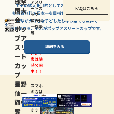
球全
アスリ
すその拡大を
目的として
2007年に
発足した、
ートカ
FAQはこちら
国大
参加費無料で
日本一を
目指せる
唯一の野球大会。
ップ
会
星野仙
野球が大好きな
子どもたちなら
誰でも
無料で
一旗争
ポッ
参加できる、
それが
ポップアスリートカップ
です。
奪
プア
スリ
詳細をみる
トーナ
メント
ート
表は随
カッ
時公開
中！！
プ
星野
スマホ
仙一
の方は
LINE登
旗争
録
がお
奪
すす