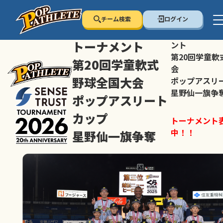
チーム検索
ログイン
センス・トラスト
センス・トラ
トーナメント
ント
第20回学童軟
第20回学童軟式
会
野球全国大会
ポップアスリ
星野仙一旗争
ポップアスリート
カップ
トーナメント
中！！
星野仙一旗争奪
スマホの方は
トーナメント表は随時公開
すすめ！
中！！
大会ペ