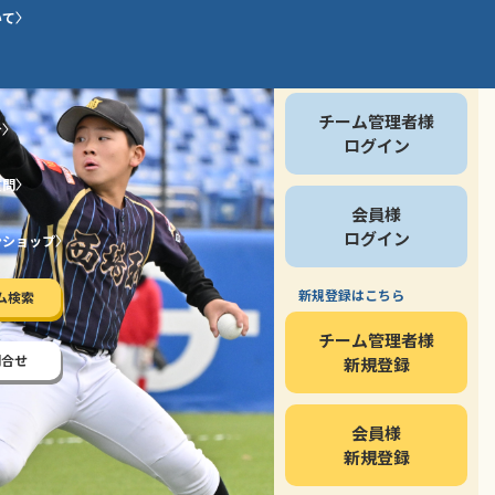
いて
会員の方
チーム管理者様
介
ログイン
質問
会員様
ログイン
ンショップ
新規登録はこちら
ム検索
チーム管理者様
問合せ
新規登録
会員様
新規登録