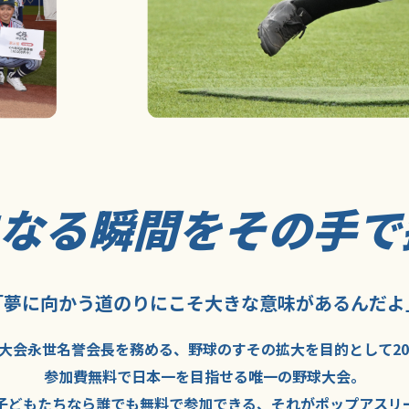
になる瞬間を
その手で
「夢に向かう道のり
にこそ
大きな意味が
あるんだよ
大会永世名誉会長を
務める、野球の
すその拡大を
目的として
2
参加費無料で
日本一を
目指せる
唯一の野球大会。
子どもたちなら
誰でも
無料で
参加できる、
それが
ポップアスリ