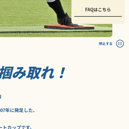
FAQはこちら
停止する
掴み取れ！
」
007年に
発足した、
ートカップ
です。