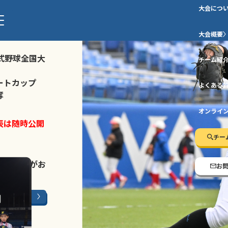
大会につ
ストトーナメ
大会概要
式野球全国大
チーム紹
ートカップ
よくある
奪
オンライ
表は随時公開
チー
LINE登録
がお
お
ージはこちら