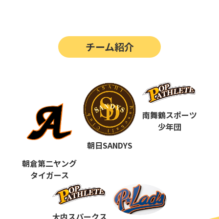
第14回
ポップアスリートカップ
第13回
ポップアスリートカップ
チーム紹介
第12回
決勝戦の動画はこちらから
第12回
ポップアスリートカップ
第11回
ポップアスリートカップ
第10回
南舞鶴スポーツ
ポップアスリートカップ
少年団
第9回
ポップアスリートカップ
朝日SANDYS
第8回
ポップアスリートカップ
朝倉第二ヤング
タイガース
第7回
ポップアスリートカップ
第6回
ポップアスリートカップ
大内スパークス