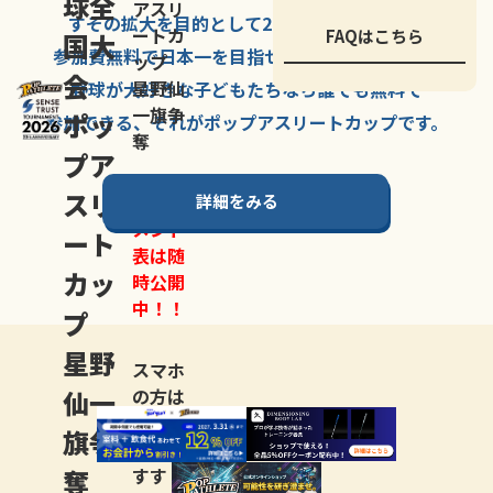
球全
アスリ
すその拡大を
目的として
2007年に
発足した、
ートカ
FAQはこちら
国大
参加費無料で
日本一を
目指せる
唯一の野球大会。
ップ
会
星野仙
野球が大好きな
子どもたちなら
誰でも
無料で
一旗争
ポッ
参加できる、
それが
ポップアスリートカップ
です。
奪
プア
スリ
詳細をみる
トーナ
メント
ート
表は随
カッ
時公開
中！！
プ
星野
スマホ
仙一
の方は
LINE登
旗争
録
がお
奪
すす