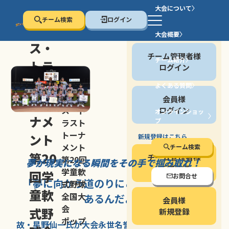
大会について
チーム検索
ログイン
セン
大会概要
会員の方
ス・
チーム管理者様
チーム紹介
トラ
ログイン
スト
よくある質問
セン
会員様
トー
ス・ト
ログイン
オンラインショッ
ナメ
プ
ラスト
停止する
トーナ
ント
新規登録はこちら
メント
チーム検索
第20
チーム管理者様
第20回
夢が現実になる瞬間を
その手で掴み取れ！
新規登録
学童軟
回学
お問合せ
「夢に向かう道のり
にこそ
大きな意味が
式野球
童軟
全国大
あるんだよ」
会員様
会
式野
新規登録
ポップ
故・星野仙一氏が
大会永世名誉会長を
務める、野球の