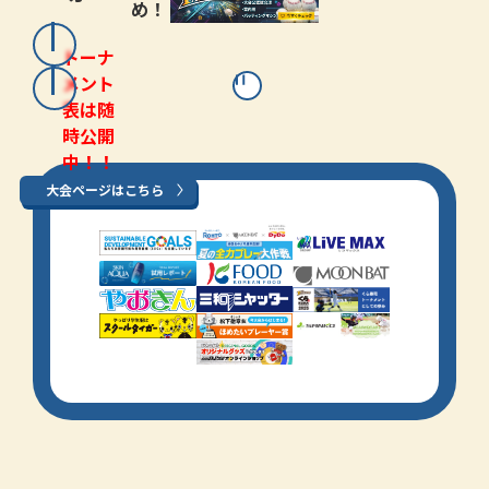
め！
トーナ
メント
表は随
時公開
中！！
大会ページはこちら