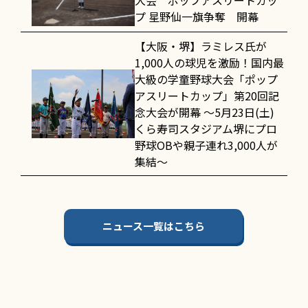
大会 ポップアスリートカッ
プ 星野仙一旗争奪 開幕
【大阪・堺】ラミレス氏が
1,000人の球児を激励！国内最
大級の学童野球大会「ポップ
アスリートカップ」第20回記
念大会が開幕 〜5月23日(土)
くら寿司スタジアム堺にプロ
野球OBや親子連れ3,000人が
集結〜
ニュース一覧はこちら