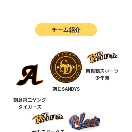
第14回
ポップアスリートカップ
第13回
ポップアスリートカップ
チーム紹介
第12回
決勝戦の動画はこちらから
第12回
ポップアスリートカップ
第11回
ポップアスリートカップ
第10回
南舞鶴スポーツ
ポップアスリートカップ
少年団
第9回
ポップアスリートカップ
朝日SANDYS
第8回
ポップアスリートカップ
朝倉第二ヤング
タイガース
第7回
ポップアスリートカップ
第6回
ポップアスリートカップ
大内スパークス