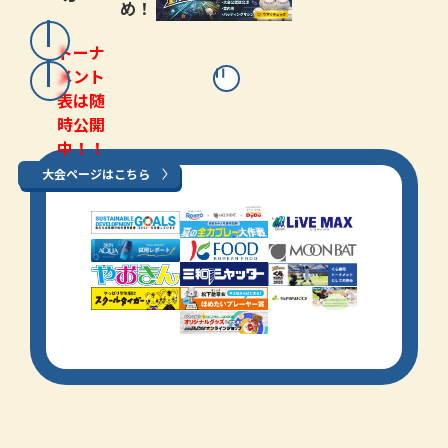
め！
トーナ
メント
表は随
時公開
中！！
大会ページはこちら