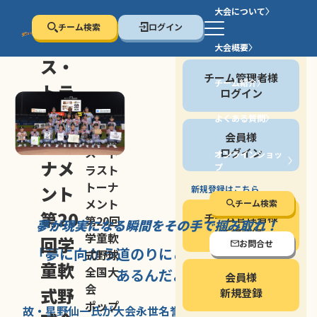
大会について
チーム検索
ログイン
セン
大会概要
会員の方
ス・
チーム管理者様
チーム紹介
トラ
ログイン
スト
よくある質問
セン
会員様
トー
ス・ト
ログイン
オンラインショッ
ナメ
プ
ラスト
停止する
トーナ
ント
新規登録はこちら
メント
チーム検索
第20
チーム管理者様
第20回
夢が現実になる瞬間を
その手で掴み取れ！
新規登録
学童軟
回学
お問合せ
「夢に向かう道のり
にこそ
大きな意味が
式野球
童軟
全国大
あるんだよ」
会員様
会
式野
新規登録
ポップ
故・星野仙一氏が
大会永世名誉会長を
務める、野球の