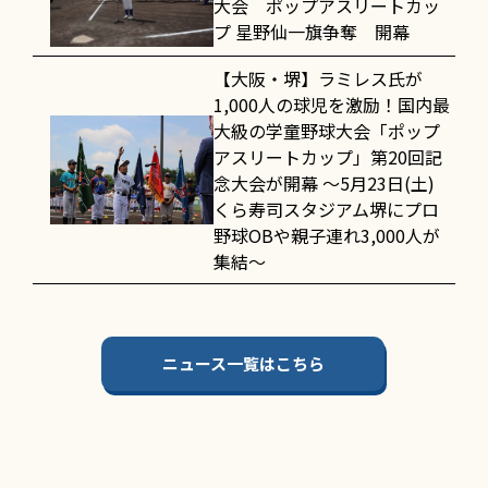
大会 ポップアスリートカッ
プ 星野仙一旗争奪 開幕
【大阪・堺】ラミレス氏が
1,000人の球児を激励！国内最
大級の学童野球大会「ポップ
アスリートカップ」第20回記
念大会が開幕 〜5月23日(土)
くら寿司スタジアム堺にプロ
野球OBや親子連れ3,000人が
集結〜
ニュース一覧はこちら