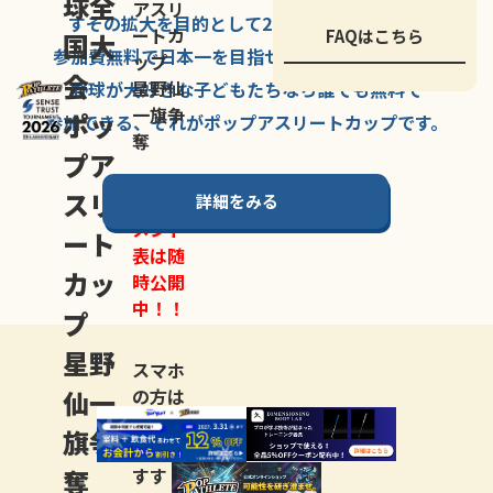
球全
アスリ
すその拡大を
目的として
2007年に
発足した、
ートカ
FAQはこちら
国大
参加費無料で
日本一を
目指せる
唯一の野球大会。
ップ
会
星野仙
野球が大好きな
子どもたちなら
誰でも
無料で
一旗争
ポッ
参加できる、
それが
ポップアスリートカップ
です。
奪
プア
スリ
詳細をみる
トーナ
メント
ート
表は随
カッ
時公開
中！！
プ
星野
スマホ
仙一
の方は
LINE登
旗争
録
がお
奪
すす