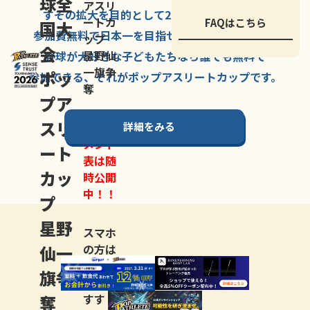
球全
アスリ
すその拡大を
目的として
2007年に
発足した、
ートカ
FAQはこちら
国大
参加費無料で
日本一を
目指せる
唯一の野球大会。
ップ
会
星野仙
野球が大好きな
子どもたちなら
誰でも
無料で
一旗争
ポッ
参加できる、
それが
ポップアスリートカップ
です。
奪
プア
スリ
詳細をみる
トーナ
メント
ート
表は随
カッ
時公開
中！！
プ
星野
スマホ
仙一
の方は
LINE登
旗争
録
がお
奪
すす