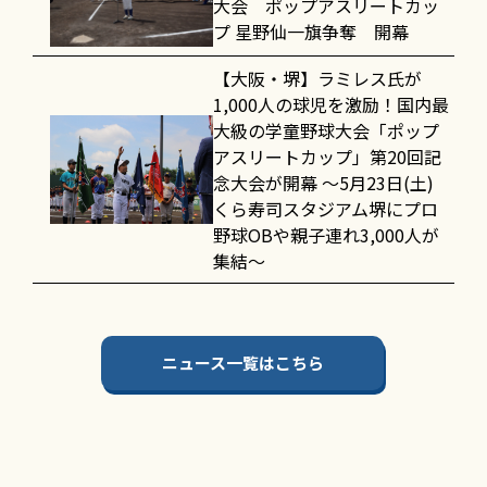
大会 ポップアスリートカッ
プ 星野仙一旗争奪 開幕
【大阪・堺】ラミレス氏が
1,000人の球児を激励！国内最
大級の学童野球大会「ポップ
アスリートカップ」第20回記
念大会が開幕 〜5月23日(土)
くら寿司スタジアム堺にプロ
野球OBや親子連れ3,000人が
集結〜
ニュース一覧はこちら