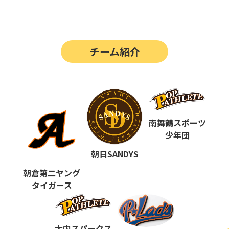
第14回
ポップアスリートカップ
第13回
ポップアスリートカップ
チーム紹介
第12回
決勝戦の動画はこちらから
第12回
ポップアスリートカップ
第11回
ポップアスリートカップ
第10回
南舞鶴スポーツ
ポップアスリートカップ
少年団
第9回
ポップアスリートカップ
朝日SANDYS
第8回
ポップアスリートカップ
朝倉第二ヤング
タイガース
第7回
ポップアスリートカップ
第6回
ポップアスリートカップ
大内スパークス