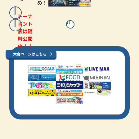
め！
トーナ
メント
表は随
時公開
中！！
大会ページはこちら