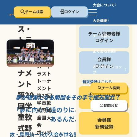
大会について
チーム検索
ログイン
セン
大会概要
会員の方
ス・
チーム管理者様
チーム紹介
トラ
ログイン
スト
よくある質問
セン
会員様
トー
ス・ト
ログイン
オンラインショッ
ナメ
プ
ラスト
停止する
トーナ
ント
新規登録はこちら
メント
チーム検索
第20
チーム管理者様
第20回
夢が現実になる瞬間を
その手で掴み取れ！
新規登録
学童軟
回学
お問合せ
「夢に向かう道のり
にこそ
大きな意味が
式野球
童軟
全国大
あるんだよ」
会員様
会
式野
新規登録
ポップ
故・星野仙一氏が
大会永世名誉会長を
務める、野球の