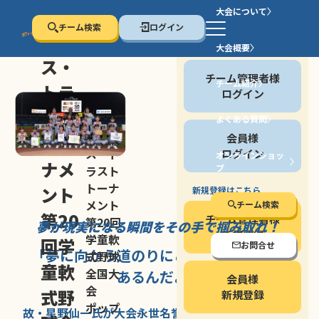
大会について
チーム検索
ログイン
セン
大会概要
会員の方
ス・
チーム管理者様
チーム紹介
トラ
ログイン
スト
よくある質問
セン
会員様
トー
ス・ト
ログイン
オンラインショッ
ナメ
プ
ラスト
停止する
トーナ
ント
新規登録はこちら
メント
チーム検索
第20
チーム管理者様
第20回
夢が現実になる瞬間を
その手で掴み取れ！
新規登録
学童軟
回学
お問合せ
「夢に向かう道のり
にこそ
大きな意味が
式野球
童軟
全国大
あるんだよ」
会員様
会
式野
新規登録
ポップ
故・星野仙一氏が
大会永世名誉会長を
務める、野球の