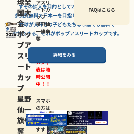
球全
アスリ
すその拡大を
目的として
2007年に
発足した、
ートカ
FAQはこちら
国大
参加費無料で
日本一を
目指せる
唯一の野球大会。
ップ
会
星野仙
野球が大好きな
子どもたちなら
誰でも
無料で
一旗争
ポッ
参加できる、
それが
ポップアスリートカップ
です。
奪
プア
スリ
詳細をみる
トーナ
メント
ート
表は随
カッ
時公開
中！！
プ
星野
スマホ
仙一
の方は
LINE登
旗争
録
がお
奪
すす