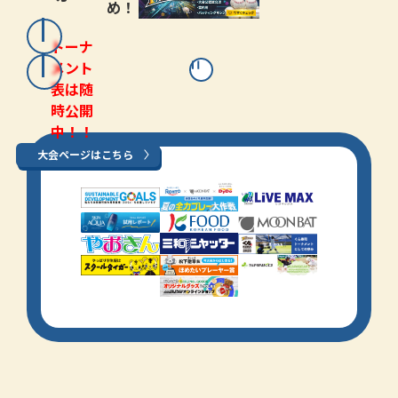
め！
トーナ
メント
表は随
時公開
中！！
大会ページはこちら