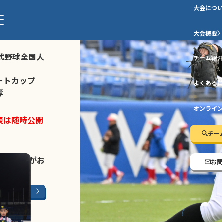
大会につ
ストトーナメ
大会概要
式野球全国大
チーム紹
ートカップ
よくある
奪
オンライ
表は随時公開
チー
LINE登録
がお
お
ージはこちら