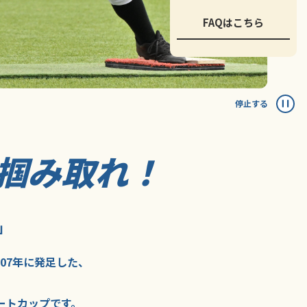
FAQはこちら
停止する
掴み取れ！
」
007年に
発足した、
ートカップ
です。