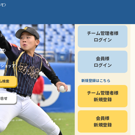
いて
会員の方
チーム管理者様
介
ログイン
質問
会員様
ログイン
ンショップ
新規登録はこちら
ム検索
チーム管理者様
問合せ
新規登録
会員様
新規登録