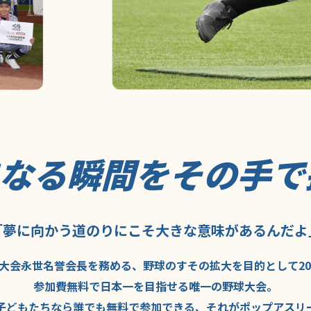
になる瞬間を
その手で
「夢に向かう道のり
にこそ
大きな意味が
あるんだよ
大会永世名誉会長を
務める、野球の
すその拡大を
目的として
2
参加費無料で
日本一を
目指せる
唯一の野球大会。
子どもたちなら
誰でも
無料で
参加できる、
それが
ポップアスリ