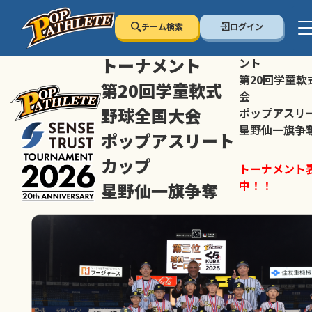
チーム検索
ログイン
センス・トラスト
センス・トラ
トーナメント
ント
第20回学童軟
第20回学童軟式
会
野球全国大会
ポップアスリ
星野仙一旗争
ポップアスリート
カップ
トーナメント
中！！
星野仙一旗争奪
スマホの方は
トーナメント表は随時公開
すすめ！
中！！
大会ペ