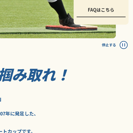
FAQはこちら
停止する
掴み取れ！
」
007年に
発足した、
ートカップ
です。