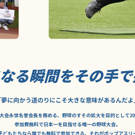
になる瞬間を
その手で
「夢に向かう道のり
にこそ
大きな意味が
あるんだよ
大会永世名誉会長を
務める、野球の
すその拡大を
目的として
2
参加費無料で
日本一を
目指せる
唯一の野球大会。
子どもたちなら
誰でも
無料で
参加できる、
それが
ポップアスリ