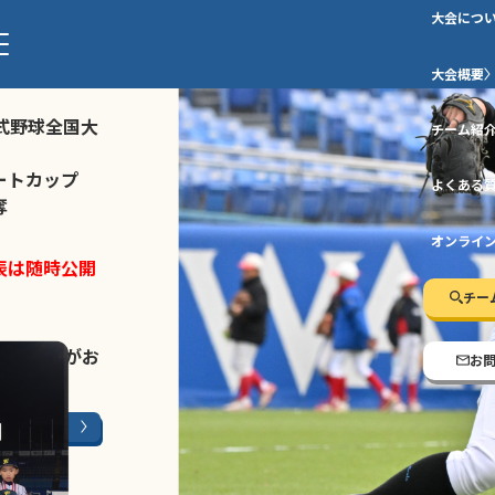
大会につ
ストトーナメ
大会概要
式野球全国大
チーム紹
ートカップ
よくある
奪
オンライ
表は随時公開
チー
LINE登録
がお
お
ージはこちら