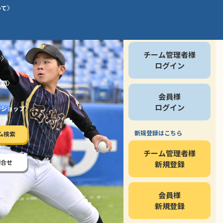
いて
会員の方
チーム管理者様
介
ログイン
質問
会員様
ログイン
ンショップ
新規登録はこちら
ム検索
チーム管理者様
問合せ
新規登録
会員様
新規登録