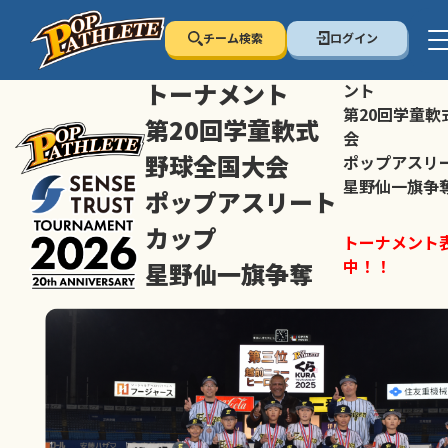
チーム検索
ログイン
センス・トラスト
センス・トラ
トーナメント
ント
第20回学童軟
第20回学童軟式
会
野球全国大会
ポップアスリ
星野仙一旗争
ポップアスリート
カップ
トーナメント
中！！
星野仙一旗争奪
スマホの方は
トーナメント表は随時公開
すすめ！
中！！
大会ペ