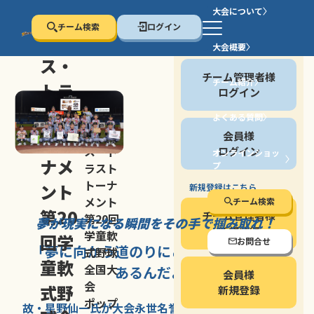
大会について
チーム検索
ログイン
セン
大会概要
会員の方
ス・
チーム管理者様
チーム紹介
トラ
ログイン
スト
よくある質問
セン
会員様
トー
ス・ト
ログイン
オンラインショッ
ナメ
プ
ラスト
停止する
トーナ
ント
新規登録はこちら
メント
チーム検索
第20
チーム管理者様
第20回
夢が現実になる瞬間を
その手で掴み取れ！
新規登録
学童軟
回学
お問合せ
「夢に向かう道のり
にこそ
大きな意味が
式野球
童軟
全国大
あるんだよ」
会員様
会
式野
新規登録
ポップ
故・星野仙一氏が
大会永世名誉会長を
務める、野球の