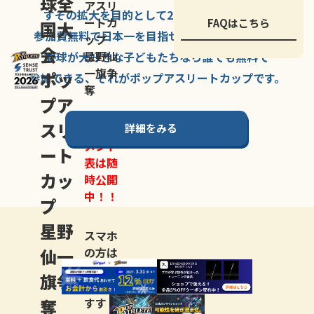
球全
アスリ
すその拡大を
目的として
2007年に
発足した、
ートカ
FAQはこちら
国大
参加費無料で
日本一を
目指せる
唯一の野球大会。
ップ
会
星野仙
野球が大好きな
子どもたちなら
誰でも
無料で
一旗争
ポッ
参加できる、
それが
ポップアスリートカップ
です。
奪
プア
スリ
詳細をみる
トーナ
メント
ート
表は随
カッ
時公開
中！！
プ
星野
スマホ
仙一
の方は
LINE登
旗争
録
がお
奪
すす