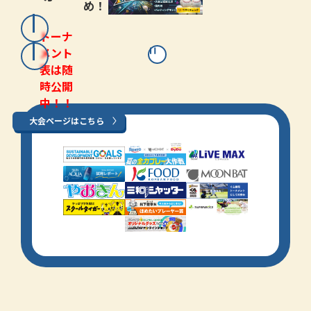
め！
トーナ
メント
表は随
時公開
中！！
大会ページはこちら