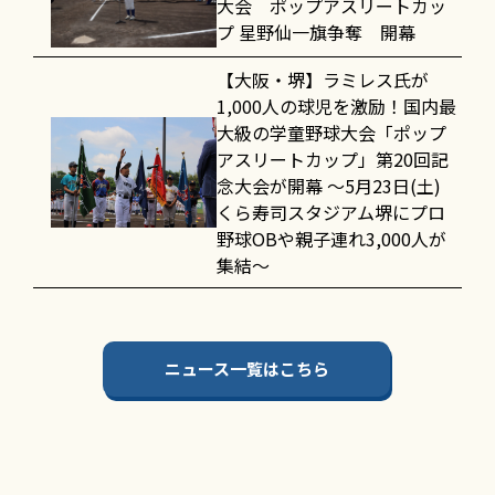
大会 ポップアスリートカッ
プ 星野仙一旗争奪 開幕
【大阪・堺】ラミレス氏が
1,000人の球児を激励！国内最
大級の学童野球大会「ポップ
アスリートカップ」第20回記
念大会が開幕 〜5月23日(土)
くら寿司スタジアム堺にプロ
野球OBや親子連れ3,000人が
集結〜
ニュース一覧はこちら