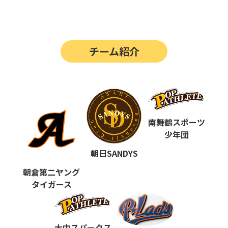
第14回
ポップアスリートカップ
第13回
ポップアスリートカップ
チーム紹介
第12回
決勝戦の動画はこちらから
第12回
ポップアスリートカップ
第11回
ポップアスリートカップ
第10回
南舞鶴スポーツ
ポップアスリートカップ
少年団
第9回
ポップアスリートカップ
朝日SANDYS
第8回
ポップアスリートカップ
朝倉第二ヤング
タイガース
第7回
ポップアスリートカップ
第6回
ポップアスリートカップ
大内スパークス