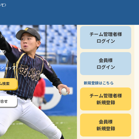
いて
会員の方
チーム管理者様
介
ログイン
質問
会員様
ログイン
ンショップ
新規登録はこちら
ム検索
チーム管理者様
問合せ
新規登録
会員様
新規登録