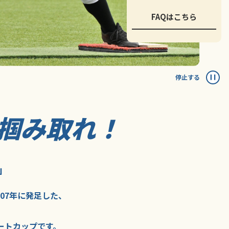
FAQはこちら
停止する
掴み取れ！
」
007年に
発足した、
ートカップ
です。