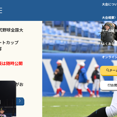
大会につ
ストトーナメ
大会概要
式野球全国大
チーム紹
ートカップ
よくある
奪
オンライ
表は随時公開
チー
LINE登録
がお
お
ージはこちら