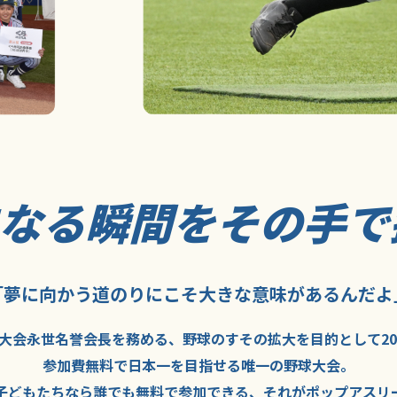
になる瞬間を
その手で
「夢に向かう道のり
にこそ
大きな意味が
あるんだよ
大会永世名誉会長を
務める、野球の
すその拡大を
目的として
2
参加費無料で
日本一を
目指せる
唯一の野球大会。
子どもたちなら
誰でも
無料で
参加できる、
それが
ポップアスリ