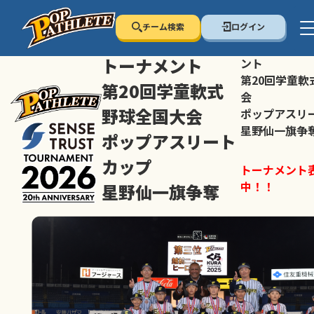
チーム検索
ログイン
センス・トラスト
センス・トラ
トーナメント
ント
第20回学童軟
第20回学童軟式
会
野球全国大会
ポップアスリ
星野仙一旗争
ポップアスリート
カップ
トーナメント
中！！
星野仙一旗争奪
スマホの方は
トーナメント表は随時公開
すすめ！
中！！
大会ペ