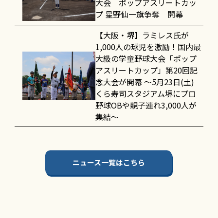
大会 ポップアスリートカッ
プ 星野仙一旗争奪 開幕
【大阪・堺】ラミレス氏が
1,000人の球児を激励！国内最
大級の学童野球大会「ポップ
アスリートカップ」第20回記
念大会が開幕 〜5月23日(土)
くら寿司スタジアム堺にプロ
野球OBや親子連れ3,000人が
集結〜
ニュース一覧はこちら