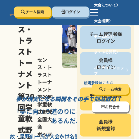
大会について
チーム検索
ログイン
セン
大会概要
会員の方
ス・
チーム管理者様
チーム紹介
トラ
ログイン
スト
よくある質問
セン
会員様
トー
ス・ト
ログイン
オンラインショッ
ナメ
プ
ラスト
停止する
トーナ
ント
新規登録はこちら
メント
チーム検索
第20
チーム管理者様
第20回
夢が現実になる瞬間を
その手で掴み取れ！
新規登録
学童軟
回学
お問合せ
「夢に向かう道のり
にこそ
大きな意味が
式野球
童軟
全国大
あるんだよ」
会員様
会
式野
新規登録
ポップ
故・星野仙一氏が
大会永世名誉会長を
務める、野球の