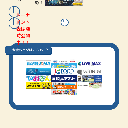
め！
トーナ
メント
表は随
時公開
中！！
大会ページはこちら