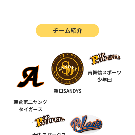
第14回
ポップアスリートカップ
第13回
ポップアスリートカップ
チーム紹介
第12回
決勝戦の動画はこちらから
第12回
ポップアスリートカップ
第11回
ポップアスリートカップ
第10回
南舞鶴スポーツ
ポップアスリートカップ
少年団
第9回
ポップアスリートカップ
朝日SANDYS
第8回
ポップアスリートカップ
朝倉第二ヤング
タイガース
第7回
ポップアスリートカップ
第6回
ポップアスリートカップ
大内スパークス