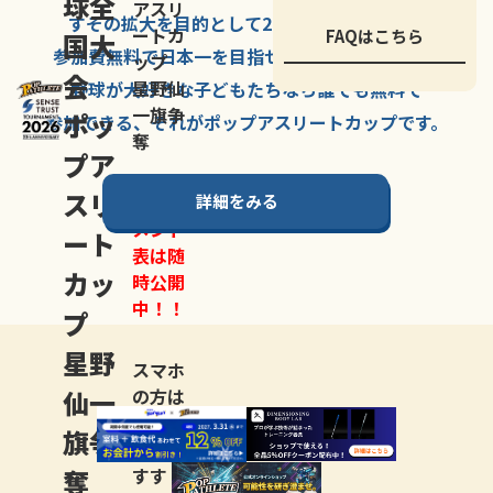
球全
アスリ
すその拡大を
目的として
2007年に
発足した、
ートカ
FAQはこちら
国大
参加費無料で
日本一を
目指せる
唯一の野球大会。
ップ
会
星野仙
野球が大好きな
子どもたちなら
誰でも
無料で
一旗争
ポッ
参加できる、
それが
ポップアスリートカップ
です。
奪
プア
スリ
詳細をみる
トーナ
メント
ート
表は随
カッ
時公開
中！！
プ
星野
スマホ
仙一
の方は
LINE登
旗争
録
がお
奪
すす