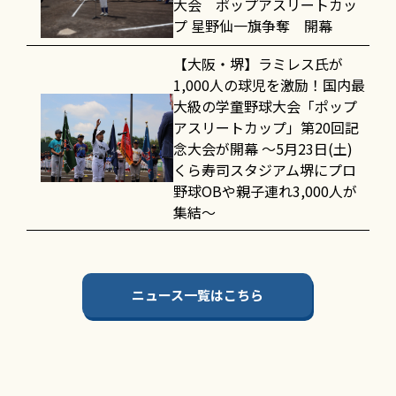
大会 ポップアスリートカッ
プ 星野仙一旗争奪 開幕
【大阪・堺】ラミレス氏が
1,000人の球児を激励！国内最
大級の学童野球大会「ポップ
アスリートカップ」第20回記
念大会が開幕 〜5月23日(土)
くら寿司スタジアム堺にプロ
野球OBや親子連れ3,000人が
集結〜
ニュース一覧はこちら