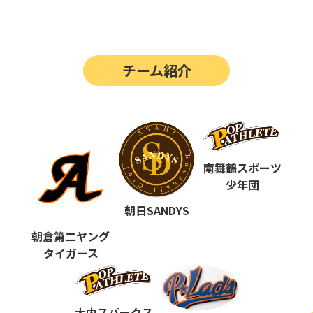
第14回
ポップアスリートカップ
第13回
ポップアスリートカップ
チーム紹介
第12回
決勝戦の動画はこちらから
第12回
ポップアスリートカップ
第11回
ポップアスリートカップ
第10回
南舞鶴スポーツ
ポップアスリートカップ
少年団
第9回
ポップアスリートカップ
朝日SANDYS
第8回
ポップアスリートカップ
朝倉第二ヤング
タイガース
第7回
ポップアスリートカップ
第6回
ポップアスリートカップ
大内スパークス