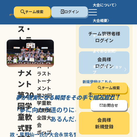
大会について
チーム検索
ログイン
セン
大会概要
会員の方
ス・
チーム管理者様
チーム紹介
トラ
ログイン
スト
よくある質問
セン
会員様
トー
ス・ト
ログイン
オンラインショッ
ナメ
プ
ラスト
停止する
トーナ
ント
新規登録はこちら
メント
チーム検索
第20
チーム管理者様
第20回
夢が現実になる瞬間を
その手で掴み取れ！
新規登録
学童軟
回学
お問合せ
「夢に向かう道のり
にこそ
大きな意味が
式野球
童軟
全国大
あるんだよ」
会員様
会
式野
新規登録
ポップ
故・星野仙一氏が
大会永世名誉会長を
務める、野球の