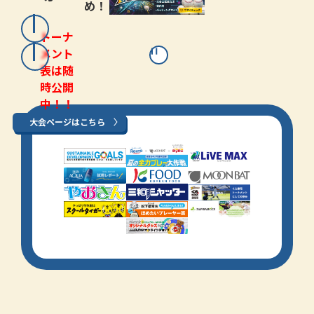
め！
トーナ
メント
表は随
時公開
中！！
大会ページはこちら