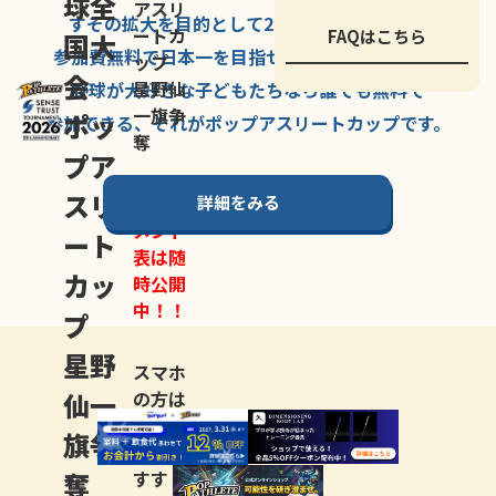
球全
アスリ
すその拡大を
目的として
2007年に
発足した、
ートカ
FAQはこちら
国大
参加費無料で
日本一を
目指せる
唯一の野球大会。
ップ
会
星野仙
野球が大好きな
子どもたちなら
誰でも
無料で
一旗争
ポッ
参加できる、
それが
ポップアスリートカップ
です。
奪
プア
スリ
詳細をみる
トーナ
メント
ート
表は随
カッ
時公開
中！！
プ
星野
スマホ
仙一
の方は
LINE登
旗争
録
がお
奪
すす