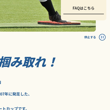
FAQはこちら
停止する
掴み取れ！
」
007年に
発足した、
ートカップ
です。