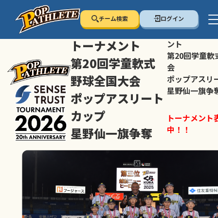
チーム検索
ログイン
センス・トラスト
センス・トラ
トーナメント
ント
第20回学童軟
第20回学童軟式
会
野球全国大会
ポップアスリ
星野仙一旗争
ポップアスリート
カップ
トーナメント
中！！
星野仙一旗争奪
スマホの方は
トーナメント表は随時公開
すすめ！
中！！
大会ペ