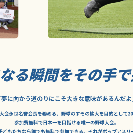
になる瞬間を
その手で
「夢に向かう道のり
にこそ
大きな意味が
あるんだよ
大会永世名誉会長を
務める、野球の
すその拡大を
目的として
2
参加費無料で
日本一を
目指せる
唯一の野球大会。
子どもたちなら
誰でも
無料で
参加できる、
それが
ポップアスリ