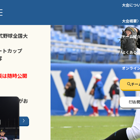
大会につ
ストトーナメ
大会概要
式野球全国大
チーム紹
ートカップ
よくある
奪
オンライ
表は随時公開
チー
LINE登録
がお
お
ージはこちら