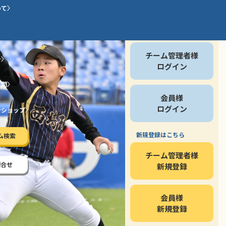
いて
会員の方
チーム管理者様
介
ログイン
質問
会員様
ログイン
ンショップ
新規登録はこちら
ム検索
チーム管理者様
問合せ
新規登録
会員様
新規登録