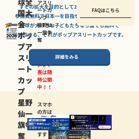
球全
アスリ
すその拡大を
目的として
2007年に
発足した、
ートカ
FAQはこちら
国大
参加費無料で
日本一を
目指せる
唯一の野球大会。
ップ
会
星野仙
野球が大好きな
子どもたちなら
誰でも
無料で
一旗争
ポッ
参加できる、
それが
ポップアスリートカップ
です。
奪
プア
スリ
詳細をみる
トーナ
メント
ート
表は随
カッ
時公開
中！！
プ
星野
スマホ
仙一
の方は
LINE登
旗争
録
がお
奪
すす