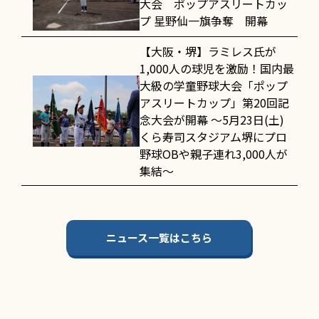
大会 ポップアスリートカッ
プ 星野仙一旗争奪 開幕
【大阪・堺】ラミレス氏が
1,000人の球児を激励！国内最
大級の学童野球大会「ポップ
アスリートカップ」第20回記
念大会が開幕 〜5月23日(土)
くら寿司スタジアム堺にプロ
野球OBや親子連れ3,000人が
集結〜
ニュース一覧はこちら