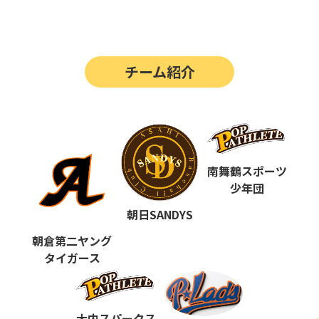
第14回
ポップアスリートカップ
第13回
ポップアスリートカップ
チーム紹介
第12回
決勝戦の動画はこちらから
第12回
ポップアスリートカップ
第11回
ポップアスリートカップ
第10回
南舞鶴スポーツ
ポップアスリートカップ
少年団
第9回
ポップアスリートカップ
朝日SANDYS
第8回
ポップアスリートカップ
朝倉第二ヤング
タイガース
第7回
ポップアスリートカップ
第6回
ポップアスリートカップ
大内スパークス