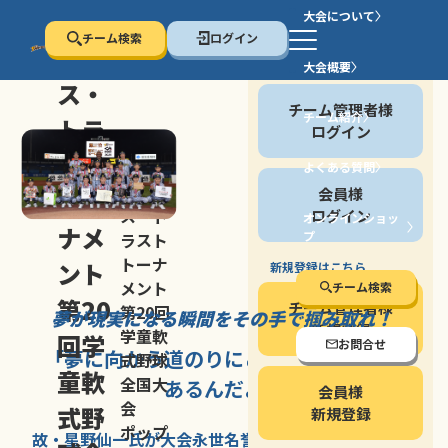
大会について
チーム検索
ログイン
セン
大会概要
会員の方
ス・
チーム管理者様
チーム紹介
トラ
ログイン
スト
よくある質問
セン
会員様
トー
ス・ト
ログイン
オンラインショッ
ナメ
プ
ラスト
停止する
トーナ
ント
新規登録はこちら
メント
チーム検索
第20
チーム管理者様
第20回
夢が現実になる瞬間を
その手で掴み取れ！
新規登録
学童軟
回学
お問合せ
「夢に向かう道のり
にこそ
大きな意味が
式野球
童軟
全国大
あるんだよ」
会員様
会
式野
新規登録
ポップ
故・星野仙一氏が
大会永世名誉会長を
務める、野球の