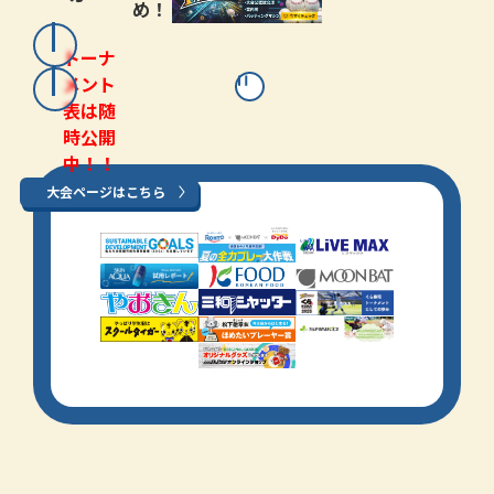
め！
トーナ
メント
表は随
時公開
中！！
大会ページはこちら