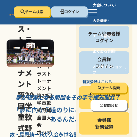
大会について
チーム検索
ログイン
セン
大会概要
会員の方
ス・
チーム管理者様
チーム紹介
トラ
ログイン
スト
よくある質問
セン
会員様
トー
ス・ト
ログイン
オンラインショッ
ナメ
プ
ラスト
停止する
トーナ
ント
新規登録はこちら
メント
チーム検索
第20
チーム管理者様
第20回
夢が現実になる瞬間を
その手で掴み取れ！
新規登録
学童軟
回学
お問合せ
「夢に向かう道のり
にこそ
大きな意味が
式野球
童軟
全国大
あるんだよ」
会員様
会
式野
新規登録
ポップ
故・星野仙一氏が
大会永世名誉会長を
務める、野球の