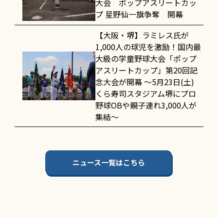
大会 ポップアスリートカッ
プ 星野仙一旗争奪 開幕
【大阪・堺】ラミレス氏が
1,000人の球児を激励！国内最
大級の学童野球大会「ポップ
アスリートカップ」第20回記
念大会が開幕 〜5月23日(土)
くら寿司スタジアム堺にプロ
野球OBや親子連れ3,000人が
集結〜
ニュース一覧はこちら