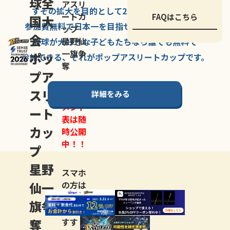
球全
アスリ
すその拡大を
目的として
2007年に
発足した、
ートカ
FAQはこちら
国大
参加費無料で
日本一を
目指せる
唯一の野球大会。
ップ
会
星野仙
野球が大好きな
子どもたちなら
誰でも
無料で
一旗争
ポッ
参加できる、
それが
ポップアスリートカップ
です。
奪
プア
スリ
詳細をみる
トーナ
メント
ート
表は随
カッ
時公開
中！！
プ
星野
スマホ
仙一
の方は
LINE登
旗争
録
がお
奪
すす