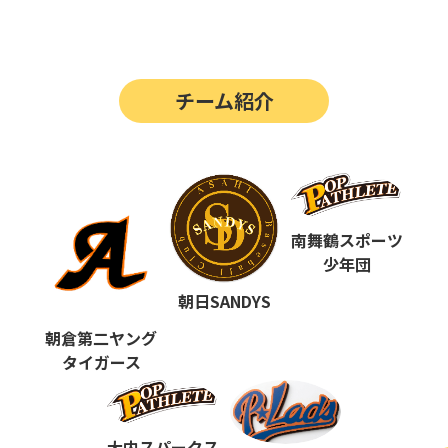
第14回
ポップアスリートカップ
第13回
ポップアスリートカップ
チーム紹介
第12回
決勝戦の動画はこちらから
第12回
ポップアスリートカップ
第11回
ポップアスリートカップ
第10回
南舞鶴スポーツ
ポップアスリートカップ
少年団
第9回
ポップアスリートカップ
朝日SANDYS
第8回
ポップアスリートカップ
朝倉第二ヤング
タイガース
第7回
ポップアスリートカップ
第6回
ポップアスリートカップ
大内スパークス