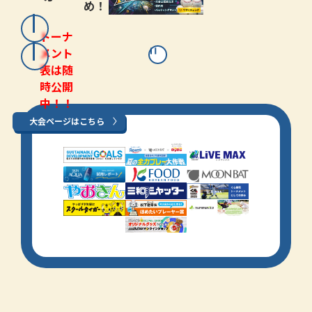
め！
トーナ
メント
表は随
時公開
中！！
大会ページはこちら