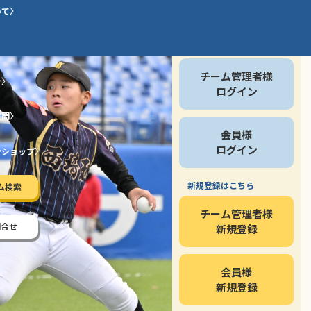
いて
会員の方
チーム管理者様
介
ログイン
質問
会員様
ログイン
ンショップ
新規登録はこちら
ム検索
チーム管理者様
問合せ
新規登録
会員様
新規登録