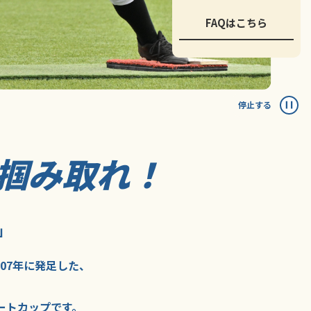
FAQはこちら
停止する
掴み取れ！
」
007年に
発足した、
ートカップ
です。