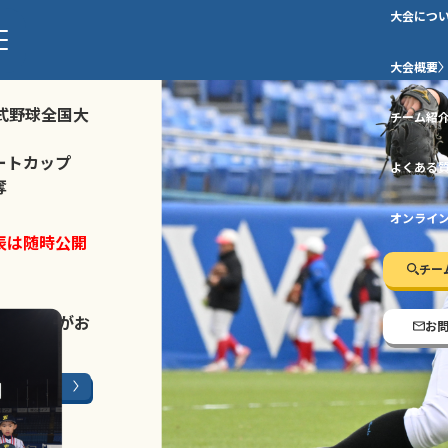
大会につ
ストトーナメ
大会概要
式野球全国大
チーム紹
ートカップ
よくある
奪
オンライ
表は随時公開
チー
LINE登録
がお
お
ージはこちら