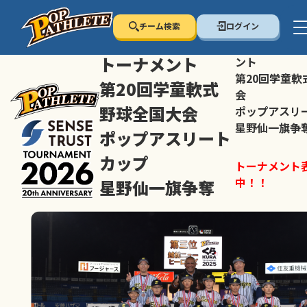
チーム検索
ログイン
センス・トラスト
センス・トラ
トーナメント
ント
第20回学童軟
第20回学童軟式
会
野球全国大会
ポップアスリ
星野仙一旗争
ポップアスリート
カップ
トーナメント
中！！
星野仙一旗争奪
スマホの方は
トーナメント表は随時公開
すすめ！
中！！
大会ペ