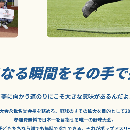
になる瞬間を
その手で
「夢に向かう道のり
にこそ
大きな意味が
あるんだよ
大会永世名誉会長を
務める、野球の
すその拡大を
目的として
2
参加費無料で
日本一を
目指せる
唯一の野球大会。
子どもたちなら
誰でも
無料で
参加できる、
それが
ポップアスリ