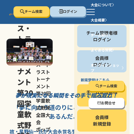
大会について
チーム検索
ログイン
セン
大会概要
会員の方
ス・
チーム管理者様
チーム紹介
トラ
ログイン
スト
よくある質問
セン
会員様
トー
ス・ト
ログイン
オンラインショッ
ナメ
プ
ラスト
停止する
トーナ
ント
新規登録はこちら
メント
チーム検索
第20
チーム管理者様
第20回
夢が現実になる瞬間を
その手で掴み取れ！
新規登録
学童軟
回学
お問合せ
「夢に向かう道のり
にこそ
大きな意味が
式野球
童軟
全国大
あるんだよ」
会員様
会
式野
新規登録
ポップ
故・星野仙一氏が
大会永世名誉会長を
務める、野球の