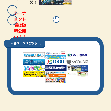
め！
トーナ
メント
表は随
時公開
中！！
大会ページはこちら