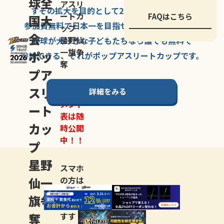
球全
アスリ
すその拡大を
目的として
2007年に
発足した、
ートカ
FAQはこちら
国大
参加費無料で
日本一を
目指せる
唯一の野球大会。
ップ
会
星野仙
野球が大好きな
子どもたちなら
誰でも
無料で
一旗争
ポッ
参加できる、
それが
ポップアスリートカップ
です。
奪
プア
スリ
詳細をみる
トーナ
メント
ート
表は随
カッ
時公開
中！！
プ
星野
スマホ
仙一
の方は
LINE登
旗争
録
がお
奪
すす