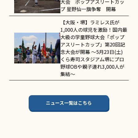
大会 ポップアスリートカッ
プ 星野仙一旗争奪 開幕
【大阪・堺】ラミレス氏が
1,000人の球児を激励！国内最
大級の学童野球大会「ポップ
アスリートカップ」第20回記
念大会が開幕 〜5月23日(土)
くら寿司スタジアム堺にプロ
野球OBや親子連れ3,000人が
集結〜
ニュース一覧はこちら