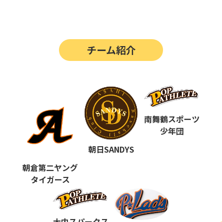
第14回
ポップアスリートカップ
第13回
ポップアスリートカップ
チーム紹介
第12回
決勝戦の動画はこちらから
第12回
ポップアスリートカップ
第11回
ポップアスリートカップ
第10回
南舞鶴スポーツ
ポップアスリートカップ
少年団
第9回
ポップアスリートカップ
朝日SANDYS
第8回
ポップアスリートカップ
朝倉第二ヤング
タイガース
第7回
ポップアスリートカップ
第6回
ポップアスリートカップ
大内スパークス