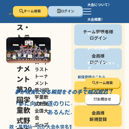
大会について
チーム検索
ログイン
セン
大会概要
会員の方
ス・
チーム管理者様
チーム紹介
トラ
ログイン
スト
よくある質問
セン
会員様
トー
ス・ト
ログイン
オンラインショッ
ナメ
プ
ラスト
停止する
トーナ
ント
新規登録はこちら
メント
チーム検索
第20
チーム管理者様
第20回
夢が現実になる瞬間を
その手で掴み取れ！
新規登録
学童軟
回学
お問合せ
「夢に向かう道のり
にこそ
大きな意味が
式野球
童軟
全国大
あるんだよ」
会員様
会
式野
新規登録
ポップ
故・星野仙一氏が
大会永世名誉会長を
務める、野球の