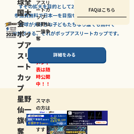
球全
アスリ
すその拡大を
目的として
2007年に
発足した、
ートカ
FAQはこちら
国大
参加費無料で
日本一を
目指せる
唯一の野球大会。
ップ
会
星野仙
野球が大好きな
子どもたちなら
誰でも
無料で
一旗争
ポッ
参加できる、
それが
ポップアスリートカップ
です。
奪
プア
スリ
詳細をみる
トーナ
メント
ート
表は随
カッ
時公開
中！！
プ
星野
スマホ
仙一
の方は
LINE登
旗争
録
がお
奪
すす