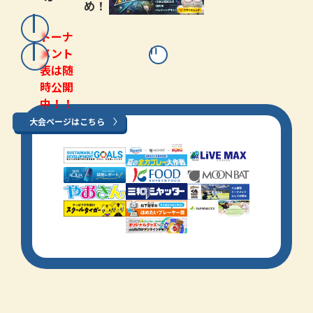
め！
トーナ
メント
表は随
時公開
中！！
大会ページはこちら