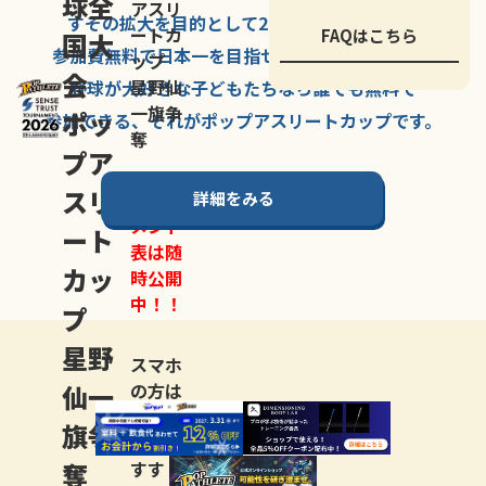
球全
アスリ
すその拡大を
目的として
2007年に
発足した、
ートカ
FAQはこちら
国大
参加費無料で
日本一を
目指せる
唯一の野球大会。
ップ
会
星野仙
野球が大好きな
子どもたちなら
誰でも
無料で
一旗争
ポッ
参加できる、
それが
ポップアスリートカップ
です。
奪
プア
スリ
詳細をみる
トーナ
メント
ート
表は随
カッ
時公開
中！！
プ
星野
スマホ
仙一
の方は
LINE登
旗争
録
がお
奪
すす