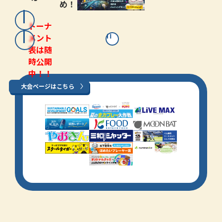
め！
トーナ
メント
表は随
時公開
中！！
大会ページはこちら