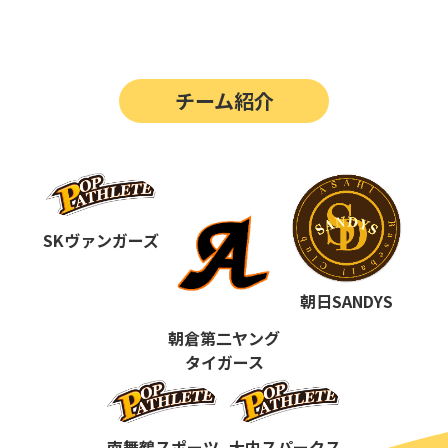
第14回
ポップアスリートカップ
第13回
ポップアスリートカップ
チーム紹介
第12回
決勝戦の動画はこちらから
第12回
ポップアスリートカップ
第11回
ポップアスリートカップ
第10回
SKヴァンガーズ
ポップアスリートカップ
第9回
ポップアスリートカップ
朝日SANDYS
第8回
ポップアスリートカップ
朝倉第二ヤング
タイガース
第7回
ポップアスリートカップ
第6回
ポップアスリートカップ
南舞鶴スポーツ
大内スパークス