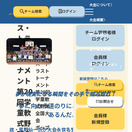
大会について
チーム検索
ログイン
セン
大会概要
会員の方
ス・
チーム管理者様
チーム紹介
トラ
ログイン
スト
よくある質問
セン
会員様
トー
ス・ト
ログイン
オンラインショッ
ナメ
プ
ラスト
停止する
トーナ
ント
新規登録はこちら
メント
チーム検索
第20
チーム管理者様
第20回
夢が現実になる瞬間を
その手で掴み取れ！
新規登録
学童軟
回学
お問合せ
「夢に向かう道のり
にこそ
大きな意味が
式野球
童軟
全国大
あるんだよ」
会員様
会
式野
新規登録
ポップ
故・星野仙一氏が
大会永世名誉会長を
務める、野球の