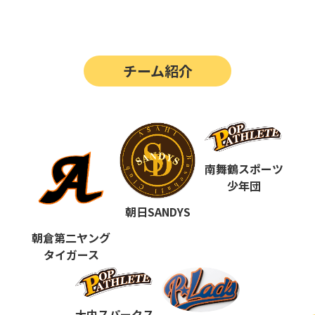
第14回
ポップアスリートカップ
第13回
ポップアスリートカップ
チーム紹介
第12回
決勝戦の動画はこちらから
第12回
ポップアスリートカップ
第11回
ポップアスリートカップ
第10回
南舞鶴スポーツ
ポップアスリートカップ
少年団
第9回
ポップアスリートカップ
朝日SANDYS
第8回
ポップアスリートカップ
朝倉第二ヤング
タイガース
第7回
ポップアスリートカップ
第6回
ポップアスリートカップ
大内スパークス