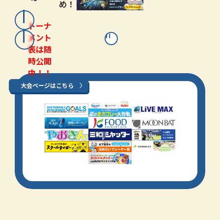
め！
トーナ
メント
表は随
時公開
中！！
大会ページはこちら