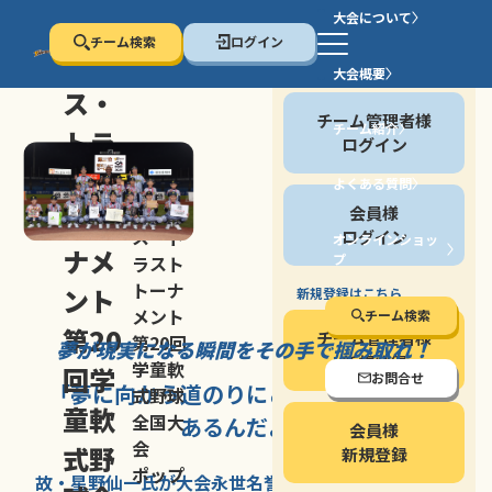
大会について
チーム検索
ログイン
セン
大会概要
会員の方
ス・
チーム管理者様
チーム紹介
トラ
ログイン
スト
よくある質問
セン
会員様
トー
ス・ト
ログイン
オンラインショッ
ナメ
プ
ラスト
停止する
トーナ
ント
新規登録はこちら
メント
チーム検索
第20
チーム管理者様
第20回
夢が現実になる瞬間を
その手で掴み取れ！
新規登録
学童軟
回学
お問合せ
「夢に向かう道のり
にこそ
大きな意味が
式野球
童軟
全国大
あるんだよ」
会員様
会
式野
新規登録
ポップ
故・星野仙一氏が
大会永世名誉会長を
務める、野球の