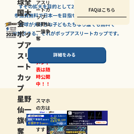
球全
アスリ
すその拡大を
目的として
2007年に
発足した、
ートカ
FAQはこちら
国大
参加費無料で
日本一を
目指せる
唯一の野球大会。
ップ
会
星野仙
野球が大好きな
子どもたちなら
誰でも
無料で
一旗争
ポッ
参加できる、
それが
ポップアスリートカップ
です。
奪
プア
スリ
詳細をみる
トーナ
メント
ート
表は随
カッ
時公開
中！！
プ
星野
スマホ
仙一
の方は
LINE登
旗争
録
がお
奪
すす