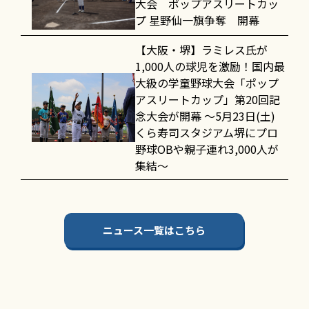
大会 ポップアスリートカッ
プ 星野仙一旗争奪 開幕
【大阪・堺】ラミレス氏が
1,000人の球児を激励！国内最
大級の学童野球大会「ポップ
アスリートカップ」第20回記
念大会が開幕 〜5月23日(土)
くら寿司スタジアム堺にプロ
野球OBや親子連れ3,000人が
集結〜
ニュース一覧はこちら