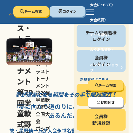
大会について
チーム検索
ログイン
セン
大会概要
会員の方
ス・
チーム管理者様
チーム紹介
トラ
ログイン
スト
よくある質問
セン
会員様
トー
ス・ト
ログイン
オンラインショッ
ナメ
プ
ラスト
停止する
トーナ
ント
新規登録はこちら
メント
チーム検索
第20
チーム管理者様
第20回
夢が現実になる瞬間を
その手で掴み取れ！
新規登録
学童軟
回学
お問合せ
「夢に向かう道のり
にこそ
大きな意味が
式野球
童軟
全国大
あるんだよ」
会員様
会
式野
新規登録
ポップ
故・星野仙一氏が
大会永世名誉会長を
務める、野球の