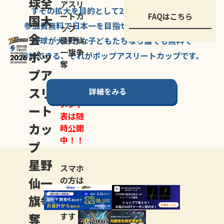
球全
アスリ
すその拡大を
目的として
2007年に
発足した、
ートカ
FAQはこちら
国大
参加費無料で
日本一を
目指せる
唯一の野球大会。
ップ
会
星野仙
野球が大好きな
子どもたちなら
誰でも
無料で
一旗争
ポッ
参加できる、
それが
ポップアスリートカップ
です。
奪
プア
スリ
詳細をみる
トーナ
メント
ート
表は随
カッ
時公開
中！！
プ
星野
スマホ
仙一
の方は
LINE登
旗争
録
がお
奪
すす