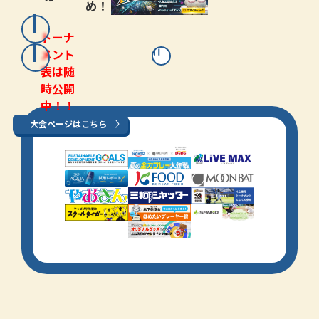
め！
トーナ
メント
表は随
時公開
中！！
大会ページはこちら