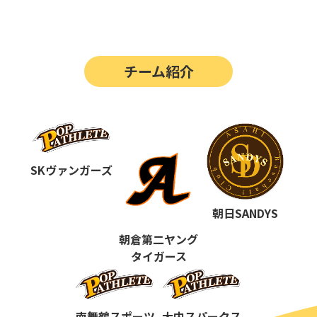
第14回
ポップアスリートカップ
第13回
ポップアスリートカップ
チーム紹介
第12回
決勝戦の動画はこちらから
第12回
ポップアスリートカップ
第11回
ポップアスリートカップ
第10回
SKヴァンガーズ
ポップアスリートカップ
第9回
ポップアスリートカップ
朝日SANDYS
第8回
ポップアスリートカップ
朝倉第二ヤング
タイガース
第7回
ポップアスリートカップ
第6回
ポップアスリートカップ
南舞鶴スポーツ
大内スパークス