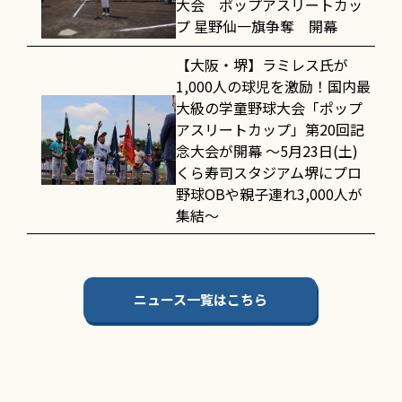
大会 ポップアスリートカッ
プ 星野仙一旗争奪 開幕
【大阪・堺】ラミレス氏が
1,000人の球児を激励！国内最
大級の学童野球大会「ポップ
アスリートカップ」第20回記
念大会が開幕 〜5月23日(土)
くら寿司スタジアム堺にプロ
野球OBや親子連れ3,000人が
集結〜
ニュース一覧はこちら