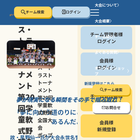
大会について
チーム検索
ログイン
セン
大会概要
会員の方
ス・
チーム管理者様
チーム紹介
トラ
ログイン
スト
よくある質問
セン
会員様
トー
ス・ト
ログイン
オンラインショッ
ナメ
プ
ラスト
停止する
トーナ
ント
新規登録はこちら
メント
チーム検索
第20
チーム管理者様
第20回
夢が現実になる瞬間を
その手で掴み取れ！
新規登録
学童軟
回学
お問合せ
「夢に向かう道のり
にこそ
大きな意味が
式野球
童軟
全国大
あるんだよ」
会員様
会
式野
新規登録
ポップ
故・星野仙一氏が
大会永世名誉会長を
務める、野球の