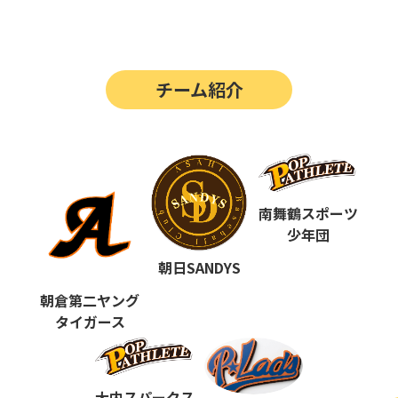
第14回
ポップアスリートカップ
第13回
ポップアスリートカップ
チーム紹介
第12回
決勝戦の動画はこちらから
第12回
ポップアスリートカップ
第11回
ポップアスリートカップ
第10回
南舞鶴スポーツ
ポップアスリートカップ
少年団
第9回
ポップアスリートカップ
朝日SANDYS
第8回
ポップアスリートカップ
朝倉第二ヤング
タイガース
第7回
ポップアスリートカップ
第6回
ポップアスリートカップ
大内スパークス