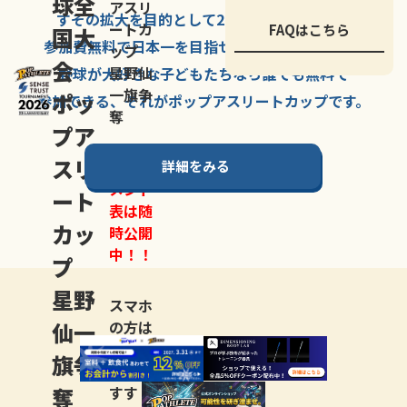
球全
アスリ
すその拡大を
目的として
2007年に
発足した、
ートカ
FAQはこちら
国大
参加費無料で
日本一を
目指せる
唯一の野球大会。
ップ
会
星野仙
野球が大好きな
子どもたちなら
誰でも
無料で
一旗争
ポッ
参加できる、
それが
ポップアスリートカップ
です。
奪
プア
スリ
詳細をみる
トーナ
メント
ート
表は随
カッ
時公開
中！！
プ
星野
スマホ
仙一
の方は
LINE登
旗争
録
がお
奪
すす