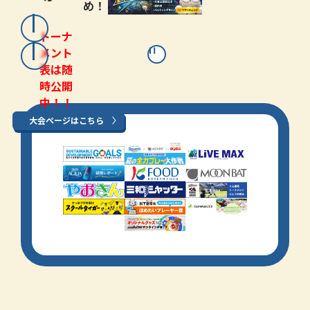
め！
トーナ
メント
表は随
時公開
中！！
大会ページはこちら