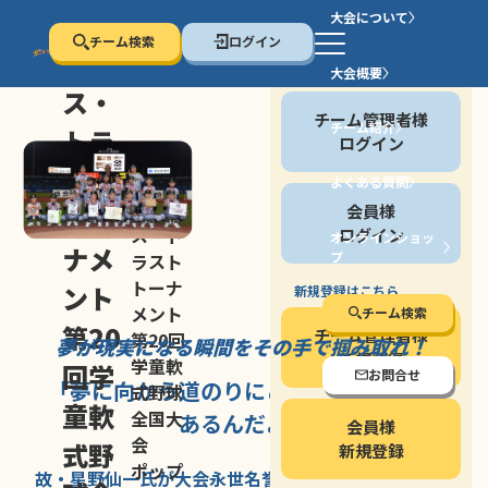
大会について
チーム検索
ログイン
セン
大会概要
会員の方
ス・
チーム管理者様
チーム紹介
トラ
ログイン
スト
よくある質問
セン
会員様
トー
ス・ト
ログイン
オンラインショッ
ナメ
プ
ラスト
停止する
トーナ
ント
新規登録はこちら
メント
チーム検索
第20
チーム管理者様
第20回
夢が現実になる瞬間を
その手で掴み取れ！
新規登録
学童軟
回学
お問合せ
「夢に向かう道のり
にこそ
大きな意味が
式野球
童軟
全国大
あるんだよ」
会員様
会
式野
新規登録
ポップ
故・星野仙一氏が
大会永世名誉会長を
務める、野球の