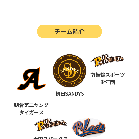
第14回
ポップアスリートカップ
第13回
ポップアスリートカップ
チーム紹介
第12回
決勝戦の動画はこちらから
第12回
ポップアスリートカップ
第11回
ポップアスリートカップ
第10回
南舞鶴スポーツ
ポップアスリートカップ
少年団
第9回
ポップアスリートカップ
朝日SANDYS
第8回
ポップアスリートカップ
朝倉第二ヤング
タイガース
第7回
ポップアスリートカップ
第6回
ポップアスリートカップ
大内スパークス