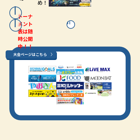
め！
トーナ
メント
表は随
時公開
中！！
大会ページはこちら