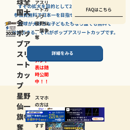
球全
アスリ
すその拡大を
目的として
2007年に
発足した、
ートカ
FAQはこちら
国大
参加費無料で
日本一を
目指せる
唯一の野球大会。
ップ
会
星野仙
野球が大好きな
子どもたちなら
誰でも
無料で
一旗争
ポッ
参加できる、
それが
ポップアスリートカップ
です。
奪
プア
スリ
詳細をみる
トーナ
メント
ート
表は随
カッ
時公開
中！！
プ
星野
スマホ
仙一
の方は
LINE登
旗争
録
がお
奪
すす