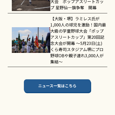
大会 ポップアスリートカッ
プ 星野仙一旗争奪 開幕
【大阪・堺】ラミレス氏が
1,000人の球児を激励！国内最
大級の学童野球大会「ポップ
アスリートカップ」第20回記
念大会が開幕 〜5月23日(土)
くら寿司スタジアム堺にプロ
野球OBや親子連れ3,000人が
集結〜
ニュース一覧はこちら