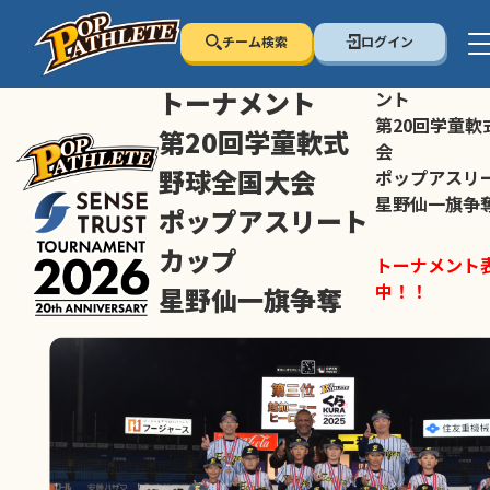
チーム検索
ログイン
センス・トラスト
センス・トラ
トーナメント
ント
第20回学童軟
第20回学童軟式
会
野球全国大会
ポップアスリ
星野仙一旗争
ポップアスリート
カップ
トーナメント
中！！
星野仙一旗争奪
スマホの方は
トーナメント表は随時公開
すすめ！
中！！
大会ペ