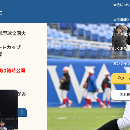
大会につ
ストトーナメ
大会概要
式野球全国大
チーム紹
ートカップ
よくある
奪
オンライ
表は随時公開
チー
LINE登録
がお
お
ージはこちら