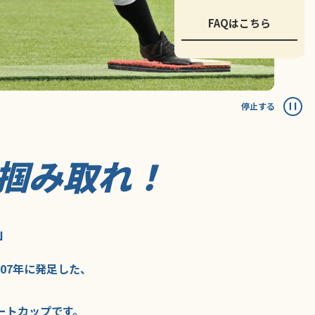
FAQはこちら
停止する
掴み取れ！
」
007年に
発足した、
ートカップ
です。