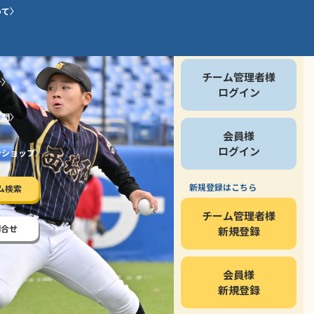
いて
会員の方
チーム管理者様
介
ログイン
質問
会員様
ログイン
ンショップ
新規登録はこちら
ム検索
チーム管理者様
問合せ
新規登録
会員様
新規登録