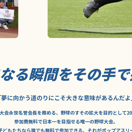
になる瞬間を
その手で
「夢に向かう道のり
にこそ
大きな意味が
あるんだよ
大会永世名誉会長を
務める、野球の
すその拡大を
目的として
2
参加費無料で
日本一を
目指せる
唯一の野球大会。
子どもたちなら
誰でも
無料で
参加できる、
それが
ポップアスリ