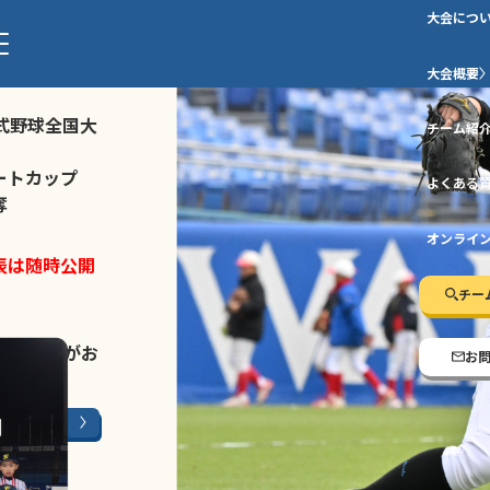
大会につ
ストトーナメ
大会概要
式野球全国大
チーム紹
ートカップ
よくある
奪
オンライ
表は随時公開
チー
LINE登録
がお
お
ージはこちら