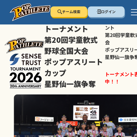
チーム検索
ログイン
センス・トラスト
センス・トラ
トーナメント
ント
第20回学童軟
第20回学童軟式
会
野球全国大会
ポップアスリ
星野仙一旗争
ポップアスリート
カップ
トーナメント
中！！
星野仙一旗争奪
スマホの方は
トーナメント表は随時公開
すすめ！
中！！
大会ペ