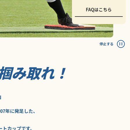
FAQはこちら
停止する
掴み取れ！
」
007年に
発足した、
ートカップ
です。