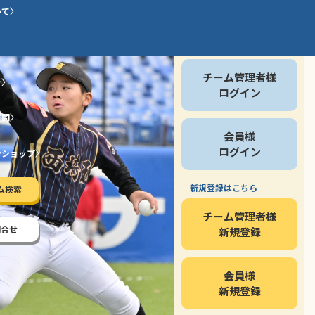
いて
会員の方
チーム管理者様
介
ログイン
質問
会員様
ログイン
ンショップ
新規登録はこちら
ム検索
チーム管理者様
問合せ
新規登録
会員様
新規登録