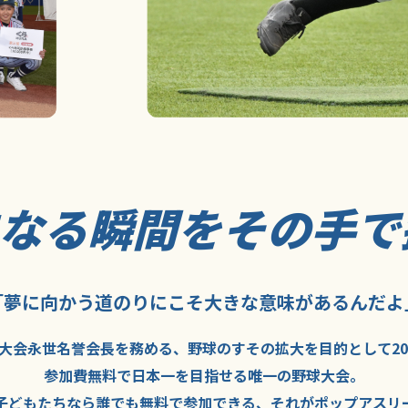
になる瞬間を
その手で
「夢に向かう道のり
にこそ
大きな意味が
あるんだよ
大会永世名誉会長を
務める、野球の
すその拡大を
目的として
2
参加費無料で
日本一を
目指せる
唯一の野球大会。
子どもたちなら
誰でも
無料で
参加できる、
それが
ポップアスリ