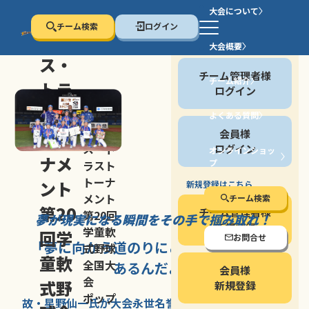
大会について
チーム検索
ログイン
セン
大会概要
会員の方
ス・
チーム管理者様
チーム紹介
トラ
ログイン
スト
よくある質問
セン
会員様
トー
ス・ト
ログイン
オンラインショッ
ナメ
プ
ラスト
停止する
トーナ
ント
新規登録はこちら
メント
チーム検索
第20
チーム管理者様
第20回
夢が現実になる瞬間を
その手で掴み取れ！
新規登録
学童軟
回学
お問合せ
「夢に向かう道のり
にこそ
大きな意味が
式野球
童軟
全国大
あるんだよ」
会員様
会
式野
新規登録
ポップ
故・星野仙一氏が
大会永世名誉会長を
務める、野球の