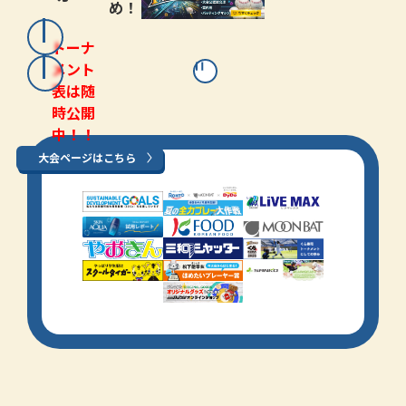
め！
トーナ
メント
表は随
時公開
中！！
大会ページはこちら