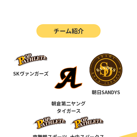
第14回
ポップアスリートカップ
第13回
ポップアスリートカップ
チーム紹介
第12回
決勝戦の動画はこちらから
第12回
ポップアスリートカップ
第11回
ポップアスリートカップ
第10回
SKヴァンガーズ
ポップアスリートカップ
第9回
ポップアスリートカップ
朝日SANDYS
第8回
ポップアスリートカップ
朝倉第二ヤング
タイガース
第7回
ポップアスリートカップ
第6回
ポップアスリートカップ
南舞鶴スポーツ
大内スパークス