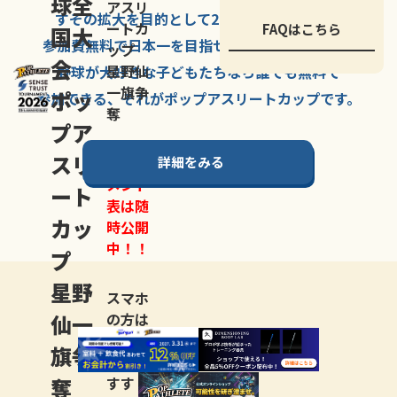
球全
アスリ
すその拡大を
目的として
2007年に
発足した、
ートカ
FAQはこちら
国大
参加費無料で
日本一を
目指せる
唯一の野球大会。
ップ
会
星野仙
野球が大好きな
子どもたちなら
誰でも
無料で
一旗争
ポッ
参加できる、
それが
ポップアスリートカップ
です。
奪
プア
スリ
詳細をみる
トーナ
メント
ート
表は随
カッ
時公開
中！！
プ
星野
スマホ
仙一
の方は
LINE登
旗争
録
がお
奪
すす