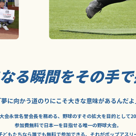
になる瞬間を
その手で
「夢に向かう道のり
にこそ
大きな意味が
あるんだよ
大会永世名誉会長を
務める、野球の
すその拡大を
目的として
2
参加費無料で
日本一を
目指せる
唯一の野球大会。
子どもたちなら
誰でも
無料で
参加できる、
それが
ポップアスリ