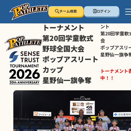
チーム検索
ログイン
センス・トラスト
センス・トラ
トーナメント
ント
第20回学童軟
第20回学童軟式
会
野球全国大会
ポップアスリ
星野仙一旗争
ポップアスリート
カップ
トーナメント
中！！
星野仙一旗争奪
スマホの方は
トーナメント表は随時公開
すすめ！
中！！
大会ペ