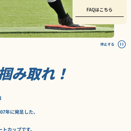
FAQはこちら
停止する
掴み取れ！
」
007年に
発足した、
ートカップ
です。