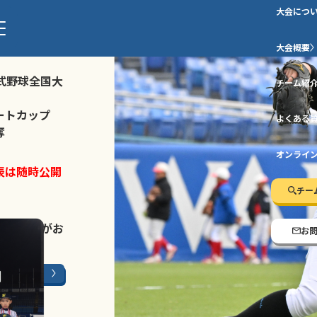
大会につ
ストトーナメ
大会概要
式野球全国大
チーム紹
ートカップ
よくある
奪
オンライ
表は随時公開
チー
LINE登録
がお
お
ージはこちら