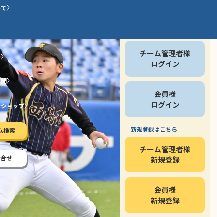
いて
会員の方
チーム管理者様
介
ログイン
質問
会員様
ログイン
ンショップ
新規登録はこちら
ム検索
チーム管理者様
問合せ
新規登録
会員様
新規登録