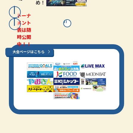
め！
トーナ
メント
表は随
時公開
中！！
大会ページはこちら