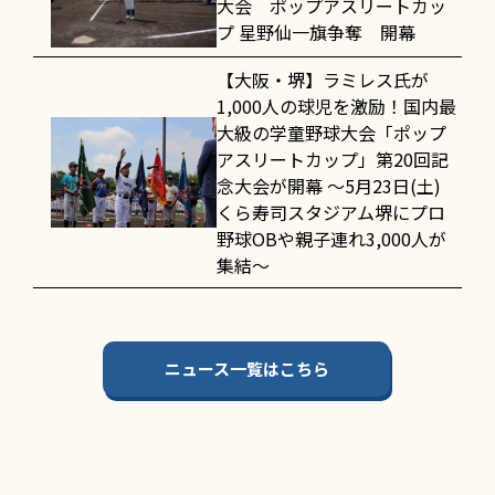
大会 ポップアスリートカッ
プ 星野仙一旗争奪 開幕
【大阪・堺】ラミレス氏が
1,000人の球児を激励！国内最
大級の学童野球大会「ポップ
アスリートカップ」第20回記
念大会が開幕 〜5月23日(土)
くら寿司スタジアム堺にプロ
野球OBや親子連れ3,000人が
集結〜
ニュース一覧はこちら