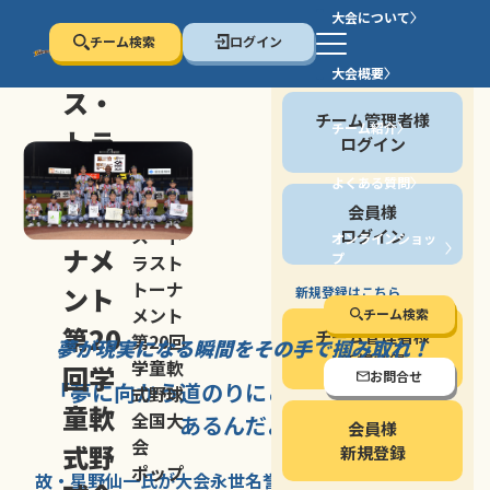
大会について
チーム検索
ログイン
セン
大会概要
会員の方
ス・
チーム管理者様
チーム紹介
トラ
ログイン
スト
よくある質問
セン
会員様
トー
ス・ト
ログイン
オンラインショッ
ナメ
プ
ラスト
停止する
トーナ
ント
新規登録はこちら
メント
チーム検索
第20
チーム管理者様
第20回
夢が現実になる瞬間を
その手で掴み取れ！
新規登録
学童軟
回学
お問合せ
「夢に向かう道のり
にこそ
大きな意味が
式野球
童軟
全国大
あるんだよ」
会員様
会
式野
新規登録
ポップ
故・星野仙一氏が
大会永世名誉会長を
務める、野球の