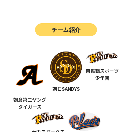
第14回
ポップアスリートカップ
第13回
ポップアスリートカップ
チーム紹介
第12回
決勝戦の動画はこちらから
第12回
ポップアスリートカップ
第11回
ポップアスリートカップ
第10回
南舞鶴スポーツ
ポップアスリートカップ
少年団
第9回
ポップアスリートカップ
朝日SANDYS
第8回
ポップアスリートカップ
朝倉第二ヤング
タイガース
第7回
ポップアスリートカップ
第6回
ポップアスリートカップ
大内スパークス