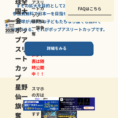
球全
アスリ
すその拡大を
目的として
2007年に
発足した、
ートカ
FAQはこちら
国大
参加費無料で
日本一を
目指せる
唯一の野球大会。
ップ
会
星野仙
野球が大好きな
子どもたちなら
誰でも
無料で
一旗争
ポッ
参加できる、
それが
ポップアスリートカップ
です。
奪
プア
スリ
詳細をみる
トーナ
メント
ート
表は随
カッ
時公開
中！！
プ
星野
スマホ
仙一
の方は
LINE登
旗争
録
がお
奪
すす