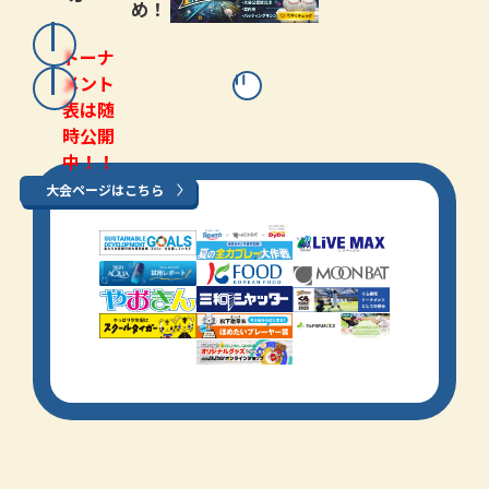
め！
トーナ
メント
表は随
時公開
中！！
大会ページはこちら