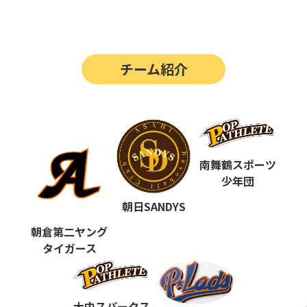
第14回
ポップアスリートカップ
第13回
ポップアスリートカップ
チーム紹介
第12回
決勝戦の動画はこちらから
第12回
ポップアスリートカップ
第11回
ポップアスリートカップ
第10回
南舞鶴スポーツ
ポップアスリートカップ
少年団
第9回
ポップアスリートカップ
朝日SANDYS
第8回
ポップアスリートカップ
朝倉第二ヤング
タイガース
第7回
ポップアスリートカップ
第6回
ポップアスリートカップ
大内スパークス