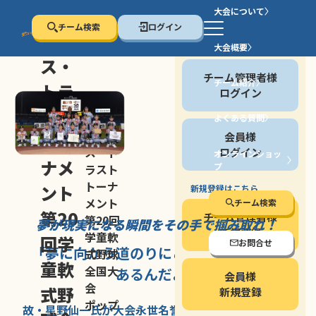
大会について
チーム検索
ログイン
セン
大会概要
会員の方
ス・
チーム管理者様
チーム紹介
トラ
ログイン
スト
よくある質問
セン
会員様
トー
ス・ト
ログイン
オンラインショッ
ナメ
プ
ラスト
停止する
トーナ
ント
新規登録はこちら
メント
チーム検索
第20
チーム管理者様
第20回
夢が現実になる瞬間を
その手で掴み取れ！
新規登録
学童軟
回学
お問合せ
「夢に向かう道のり
にこそ
大きな意味が
式野球
童軟
全国大
あるんだよ」
会員様
会
式野
新規登録
ポップ
故・星野仙一氏が
大会永世名誉会長を
務める、野球の