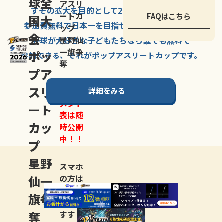
球全
アスリ
すその拡大を
目的として
2007年に
発足した、
ートカ
FAQはこちら
国大
参加費無料で
日本一を
目指せる
唯一の野球大会。
ップ
会
星野仙
野球が大好きな
子どもたちなら
誰でも
無料で
一旗争
ポッ
参加できる、
それが
ポップアスリートカップ
です。
奪
プア
スリ
詳細をみる
トーナ
メント
ート
表は随
カッ
時公開
中！！
プ
星野
スマホ
仙一
の方は
LINE登
旗争
録
がお
奪
すす