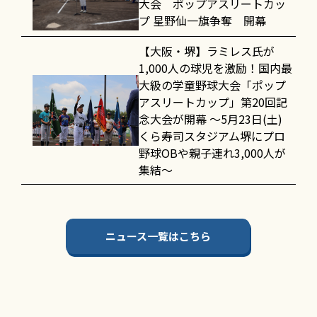
大会 ポップアスリートカッ
プ 星野仙一旗争奪 開幕
【大阪・堺】ラミレス氏が
1,000人の球児を激励！国内最
大級の学童野球大会「ポップ
アスリートカップ」第20回記
念大会が開幕 〜5月23日(土)
くら寿司スタジアム堺にプロ
野球OBや親子連れ3,000人が
集結〜
ニュース一覧はこちら