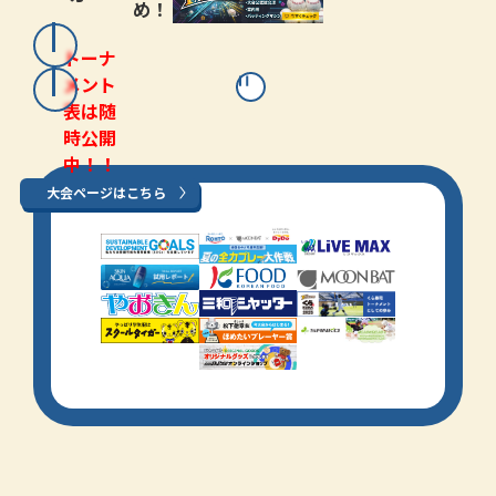
め！
トーナ
メント
表は随
時公開
中！！
大会ページはこちら