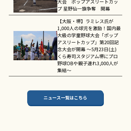
大会 ポップアスリートカッ
プ 星野仙一旗争奪 開幕
【大阪・堺】ラミレス氏が
1,000人の球児を激励！国内最
大級の学童野球大会「ポップ
アスリートカップ」第20回記
念大会が開幕 〜5月23日(土)
くら寿司スタジアム堺にプロ
野球OBや親子連れ3,000人が
集結〜
ニュース一覧はこちら