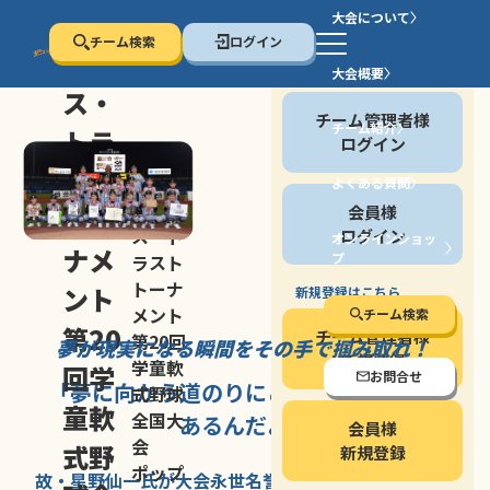
大会について
チーム検索
ログイン
セン
大会概要
会員の方
ス・
チーム管理者様
チーム紹介
トラ
ログイン
スト
よくある質問
セン
会員様
トー
ス・ト
ログイン
オンラインショッ
ナメ
プ
ラスト
停止する
トーナ
ント
新規登録はこちら
メント
チーム検索
第20
チーム管理者様
第20回
夢が現実になる瞬間を
その手で掴み取れ！
新規登録
学童軟
回学
お問合せ
「夢に向かう道のり
にこそ
大きな意味が
式野球
童軟
全国大
あるんだよ」
会員様
会
式野
新規登録
ポップ
故・星野仙一氏が
大会永世名誉会長を
務める、野球の