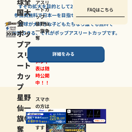
球全
アスリ
すその拡大を
目的として
2007年に
発足した、
ートカ
FAQはこちら
国大
参加費無料で
日本一を
目指せる
唯一の野球大会。
ップ
会
星野仙
野球が大好きな
子どもたちなら
誰でも
無料で
一旗争
ポッ
参加できる、
それが
ポップアスリートカップ
です。
奪
プア
スリ
詳細をみる
トーナ
メント
ート
表は随
カッ
時公開
中！！
プ
星野
スマホ
仙一
の方は
LINE登
旗争
録
がお
奪
すす