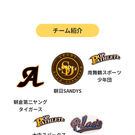
第14回
ポップアスリートカップ
第13回
ポップアスリートカップ
チーム紹介
第12回
決勝戦の動画はこちらから
第12回
ポップアスリートカップ
第11回
ポップアスリートカップ
第10回
南舞鶴スポーツ
ポップアスリートカップ
少年団
第9回
ポップアスリートカップ
朝日SANDYS
第8回
ポップアスリートカップ
朝倉第二ヤング
タイガース
第7回
ポップアスリートカップ
第6回
ポップアスリートカップ
大内スパークス