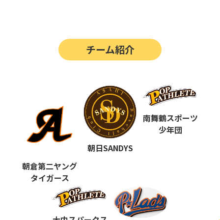
第14回
ポップアスリートカップ
第13回
ポップアスリートカップ
チーム紹介
第12回
決勝戦の動画はこちらから
第12回
ポップアスリートカップ
第11回
ポップアスリートカップ
第10回
南舞鶴スポーツ
ポップアスリートカップ
少年団
第9回
ポップアスリートカップ
朝日SANDYS
第8回
ポップアスリートカップ
朝倉第二ヤング
タイガース
第7回
ポップアスリートカップ
第6回
ポップアスリートカップ
大内スパークス