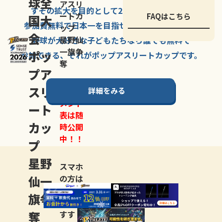
球全
アスリ
すその拡大を
目的として
2007年に
発足した、
ートカ
FAQはこちら
国大
参加費無料で
日本一を
目指せる
唯一の野球大会。
ップ
会
星野仙
野球が大好きな
子どもたちなら
誰でも
無料で
一旗争
ポッ
参加できる、
それが
ポップアスリートカップ
です。
奪
プア
スリ
詳細をみる
トーナ
メント
ート
表は随
カッ
時公開
中！！
プ
星野
スマホ
仙一
の方は
LINE登
旗争
録
がお
奪
すす