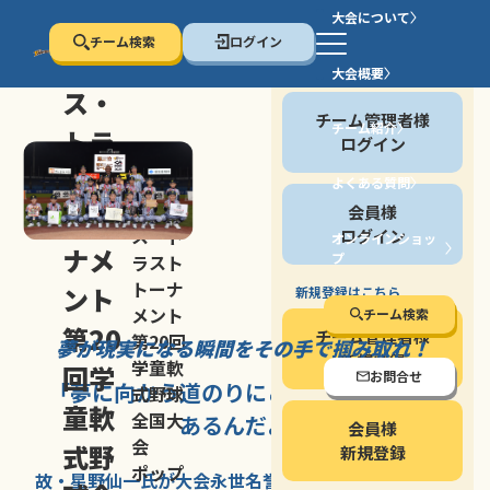
大会について
チーム検索
ログイン
セン
大会概要
会員の方
ス・
チーム管理者様
チーム紹介
トラ
ログイン
スト
よくある質問
セン
会員様
トー
ス・ト
ログイン
オンラインショッ
ナメ
プ
ラスト
停止する
トーナ
ント
新規登録はこちら
メント
チーム検索
第20
チーム管理者様
第20回
夢が現実になる瞬間を
その手で掴み取れ！
新規登録
学童軟
回学
お問合せ
「夢に向かう道のり
にこそ
大きな意味が
式野球
童軟
全国大
あるんだよ」
会員様
会
式野
新規登録
ポップ
故・星野仙一氏が
大会永世名誉会長を
務める、野球の