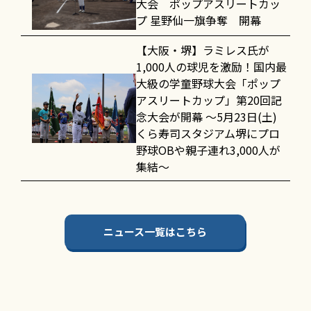
大会 ポップアスリートカッ
プ 星野仙一旗争奪 開幕
【大阪・堺】ラミレス氏が
1,000人の球児を激励！国内最
大級の学童野球大会「ポップ
アスリートカップ」第20回記
念大会が開幕 〜5月23日(土)
くら寿司スタジアム堺にプロ
野球OBや親子連れ3,000人が
集結〜
ニュース一覧はこちら