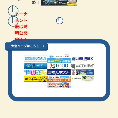
め！
トーナ
メント
表は随
時公開
中！！
大会ページはこちら