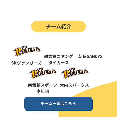
第14回
ポップアスリートカップ
第13回
ポップアスリートカップ
チーム紹介
第12回
決勝戦の動画はこちらから
第12回
ポップアスリートカップ
第11回
ポップアスリートカップ
朝倉第二ヤング
朝日SANDYS
第10回
タイガース
SKヴァンガーズ
ポップアスリートカップ
第9回
ポップアスリートカップ
第8回
南舞鶴スポーツ
大内スパークス
ポップアスリートカップ
少年団
第7回
ポップアスリートカップ
チーム一覧はこちら
第6回
ポップアスリートカップ