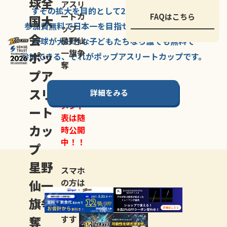
球全
アスリ
すその拡大を
目的として
2007年に
発足した、
ートカ
FAQはこちら
国大
参加費無料で
日本一を
目指せる
唯一の野球大会。
ップ
会
星野仙
野球が大好きな
子どもたちなら
誰でも
無料で
一旗争
ポッ
参加できる、
それが
ポップアスリートカップ
です。
奪
プア
スリ
詳細をみる
トーナ
メント
ート
表は随
カッ
時公開
中！！
プ
星野
スマホ
仙一
の方は
LINE登
旗争
録
がお
奪
すす