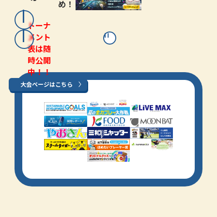
め！
トーナ
メント
表は随
時公開
中！！
大会ページはこちら