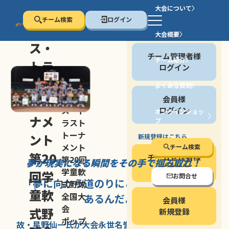
大会について
チーム検索
ログイン
セン
大会概要
会員の方
ス・
チーム管理者様
チーム紹介
トラ
ログイン
スト
よくある質問
セン
会員様
トー
ス・ト
ログイン
オンラインショッ
ナメ
プ
ラスト
停止する
トーナ
ント
新規登録はこちら
メント
チーム検索
第20
チーム管理者様
第20回
夢が現実になる瞬間を
その手で掴み取れ！
新規登録
学童軟
回学
お問合せ
「夢に向かう道のり
にこそ
大きな意味が
式野球
童軟
全国大
あるんだよ」
会員様
会
式野
新規登録
ポップ
故・星野仙一氏が
大会永世名誉会長を
務める、野球の