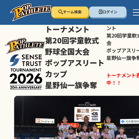
チーム検索
ログイン
センス・トラスト
センス・トラ
トーナメント
ント
第20回学童軟
第20回学童軟式
会
野球全国大会
ポップアスリ
星野仙一旗争
ポップアスリート
カップ
トーナメント
中！！
星野仙一旗争奪
スマホの方は
トーナメント表は随時公開
すすめ！
中！！
大会ペ