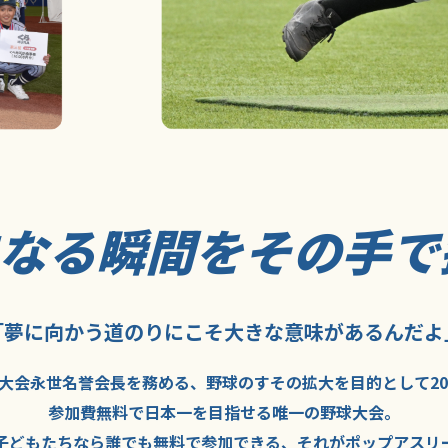
になる瞬間を
その手で
「夢に向かう道のり
にこそ
大きな意味が
あるんだよ
大会永世名誉会長を
務める、野球の
すその拡大を
目的として
2
参加費無料で
日本一を
目指せる
唯一の野球大会。
子どもたちなら
誰でも
無料で
参加できる、
それが
ポップアスリ