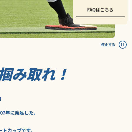
FAQはこちら
停止する
掴み取れ！
」
007年に
発足した、
ートカップ
です。