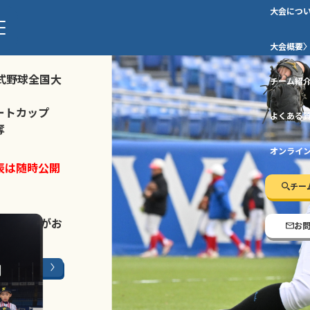
大会につ
ストトーナメ
大会概要
式野球全国大
チーム紹
ートカップ
よくある
奪
オンライ
表は随時公開
チー
LINE登録
がお
お
ージはこちら