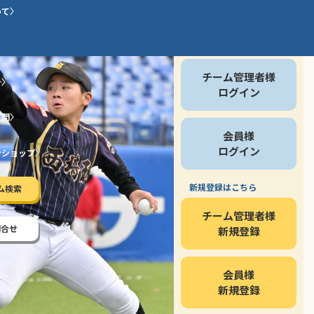
いて
会員の方
チーム管理者様
介
ログイン
質問
会員様
ログイン
ンショップ
新規登録はこちら
ム検索
チーム管理者様
問合せ
新規登録
会員様
新規登録