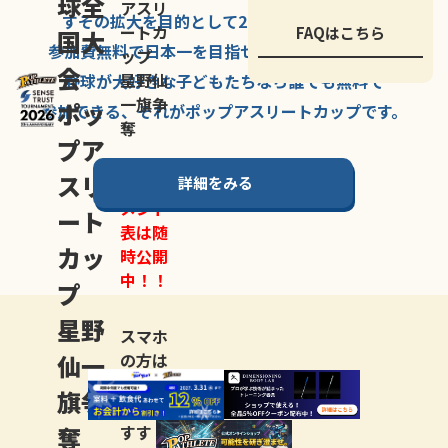
球全
アスリ
すその拡大を
目的として
2007年に
発足した、
ートカ
FAQはこちら
国大
参加費無料で
日本一を
目指せる
唯一の野球大会。
ップ
会
星野仙
野球が大好きな
子どもたちなら
誰でも
無料で
一旗争
ポッ
参加できる、
それが
ポップアスリートカップ
です。
奪
プア
スリ
詳細をみる
トーナ
メント
ート
表は随
カッ
時公開
中！！
プ
星野
スマホ
仙一
の方は
LINE登
旗争
録
がお
奪
すす