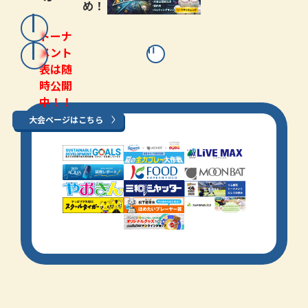
め！
トーナ
メント
表は随
時公開
中！！
大会ページはこちら