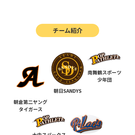
第14回
ポップアスリートカップ
第13回
ポップアスリートカップ
チーム紹介
第12回
決勝戦の動画はこちらから
第12回
ポップアスリートカップ
第11回
ポップアスリートカップ
第10回
南舞鶴スポーツ
ポップアスリートカップ
少年団
第9回
ポップアスリートカップ
朝日SANDYS
第8回
ポップアスリートカップ
朝倉第二ヤング
タイガース
第7回
ポップアスリートカップ
第6回
ポップアスリートカップ
大内スパークス