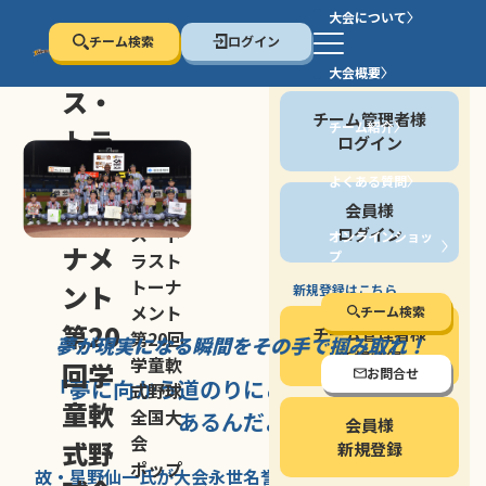
大会について
チーム検索
ログイン
セン
大会概要
会員の方
ス・
チーム管理者様
チーム紹介
トラ
ログイン
スト
よくある質問
セン
会員様
トー
ス・ト
ログイン
オンラインショッ
ナメ
プ
ラスト
停止する
トーナ
ント
新規登録はこちら
メント
チーム検索
第20
チーム管理者様
第20回
夢が現実になる瞬間を
その手で掴み取れ！
新規登録
学童軟
回学
お問合せ
「夢に向かう道のり
にこそ
大きな意味が
式野球
童軟
全国大
あるんだよ」
会員様
会
式野
新規登録
ポップ
故・星野仙一氏が
大会永世名誉会長を
務める、野球の