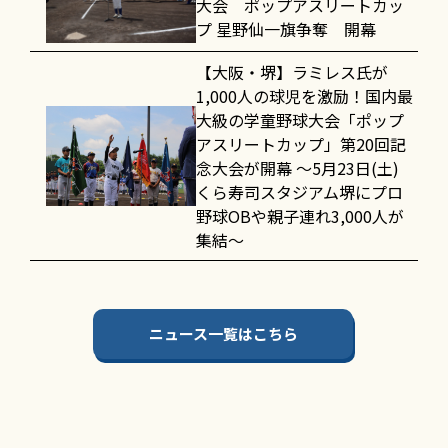
大会 ポップアスリートカッ
プ 星野仙一旗争奪 開幕
【大阪・堺】ラミレス氏が
1,000人の球児を激励！国内最
大級の学童野球大会「ポップ
アスリートカップ」第20回記
念大会が開幕 〜5月23日(土)
くら寿司スタジアム堺にプロ
野球OBや親子連れ3,000人が
集結〜
ニュース一覧はこちら