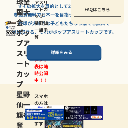
球全
アスリ
すその拡大を
目的として
2007年に
発足した、
ートカ
FAQはこちら
国大
参加費無料で
日本一を
目指せる
唯一の野球大会。
ップ
会
星野仙
野球が大好きな
子どもたちなら
誰でも
無料で
一旗争
ポッ
参加できる、
それが
ポップアスリートカップ
です。
奪
プア
スリ
詳細をみる
トーナ
メント
ート
表は随
カッ
時公開
中！！
プ
星野
スマホ
仙一
の方は
LINE登
旗争
録
がお
奪
すす