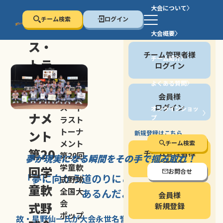
大会について
チーム検索
ログイン
セン
大会概要
会員の方
ス・
チーム管理者様
チーム紹介
トラ
ログイン
スト
よくある質問
セン
会員様
トー
ス・ト
ログイン
オンラインショッ
ナメ
プ
ラスト
停止する
トーナ
ント
新規登録はこちら
メント
チーム検索
第20
チーム管理者様
第20回
夢が現実になる瞬間を
その手で掴み取れ！
新規登録
学童軟
回学
お問合せ
「夢に向かう道のり
にこそ
大きな意味が
式野球
童軟
全国大
あるんだよ」
会員様
会
式野
新規登録
ポップ
故・星野仙一氏が
大会永世名誉会長を
務める、野球の