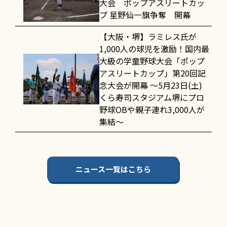
大会 ポップアスリートカッ
プ 星野仙一旗争奪 開幕
【大阪・堺】ラミレス氏が
1,000人の球児を激励！国内最
大級の学童野球大会「ポップ
アスリートカップ」第20回記
念大会が開幕 〜5月23日(土)
くら寿司スタジアム堺にプロ
野球OBや親子連れ3,000人が
集結〜
ニュース一覧はこちら