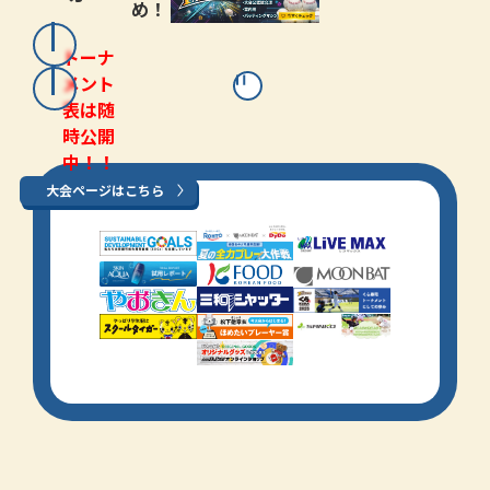
め！
トーナ
メント
表は随
時公開
中！！
大会ページはこちら