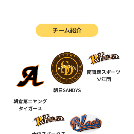
第14回
ポップアスリートカップ
第13回
ポップアスリートカップ
チーム紹介
第12回
決勝戦の動画はこちらから
第12回
ポップアスリートカップ
第11回
ポップアスリートカップ
第10回
南舞鶴スポーツ
ポップアスリートカップ
少年団
第9回
ポップアスリートカップ
朝日SANDYS
第8回
ポップアスリートカップ
朝倉第二ヤング
タイガース
第7回
ポップアスリートカップ
第6回
ポップアスリートカップ
大内スパークス