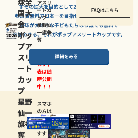
球全
アスリ
すその拡大を
目的として
2007年に
発足した、
ートカ
FAQはこちら
国大
参加費無料で
日本一を
目指せる
唯一の野球大会。
ップ
会
星野仙
野球が大好きな
子どもたちなら
誰でも
無料で
一旗争
ポッ
参加できる、
それが
ポップアスリートカップ
です。
奪
プア
スリ
詳細をみる
トーナ
メント
ート
表は随
カッ
時公開
中！！
プ
星野
スマホ
仙一
の方は
LINE登
旗争
録
がお
奪
すす