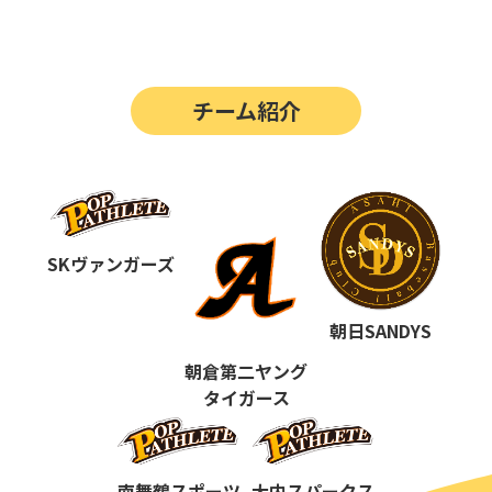
第14回
ポップアスリートカップ
第13回
ポップアスリートカップ
チーム紹介
第12回
決勝戦の動画はこちらから
第12回
ポップアスリートカップ
第11回
ポップアスリートカップ
第10回
SKヴァンガーズ
ポップアスリートカップ
第9回
ポップアスリートカップ
朝日SANDYS
第8回
ポップアスリートカップ
朝倉第二ヤング
タイガース
第7回
ポップアスリートカップ
第6回
ポップアスリートカップ
南舞鶴スポーツ
大内スパークス