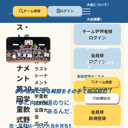
大会について
チーム検索
ログイン
セン
大会概要
会員の方
ス・
チーム管理者様
チーム紹介
トラ
ログイン
スト
よくある質問
セン
会員様
トー
ス・ト
ログイン
オンラインショッ
ナメ
プ
ラスト
停止する
トーナ
ント
新規登録はこちら
メント
チーム検索
第20
チーム管理者様
第20回
夢が現実になる瞬間を
その手で掴み取れ！
新規登録
学童軟
回学
お問合せ
「夢に向かう道のり
にこそ
大きな意味が
式野球
童軟
全国大
あるんだよ」
会員様
会
式野
新規登録
ポップ
故・星野仙一氏が
大会永世名誉会長を
務める、野球の