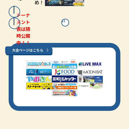
め！
トーナ
メント
表は随
時公開
中！！
大会ページはこちら