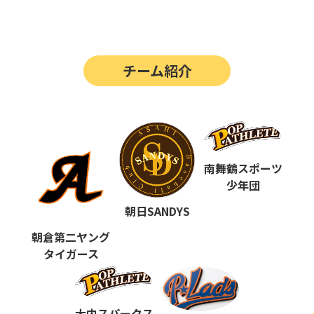
第14回
ポップアスリートカップ
第13回
ポップアスリートカップ
チーム紹介
第12回
決勝戦の動画はこちらから
第12回
ポップアスリートカップ
第11回
ポップアスリートカップ
第10回
南舞鶴スポーツ
ポップアスリートカップ
少年団
第9回
ポップアスリートカップ
朝日SANDYS
第8回
ポップアスリートカップ
朝倉第二ヤング
タイガース
第7回
ポップアスリートカップ
第6回
ポップアスリートカップ
大内スパークス