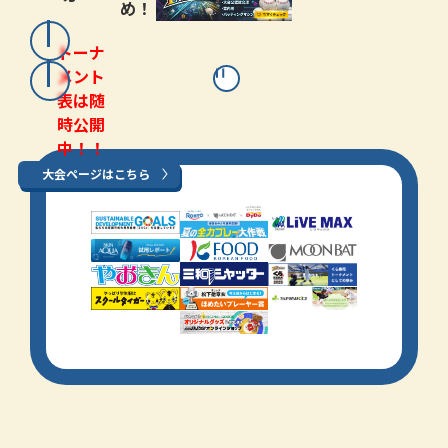
め！
トーナ
メント
表は随
時公開
中！！
大会ページはこちら