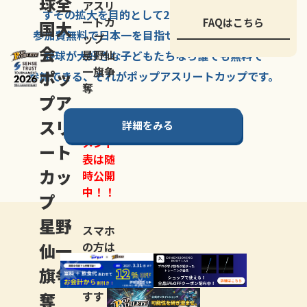
球全
アスリ
すその拡大を
目的として
2007年に
発足した、
ートカ
FAQはこちら
国大
参加費無料で
日本一を
目指せる
唯一の野球大会。
ップ
会
星野仙
野球が大好きな
子どもたちなら
誰でも
無料で
一旗争
ポッ
参加できる、
それが
ポップアスリートカップ
です。
奪
プア
スリ
詳細をみる
トーナ
メント
ート
表は随
カッ
時公開
中！！
プ
星野
スマホ
仙一
の方は
LINE登
旗争
録
がお
奪
すす