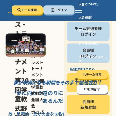
大会について
チーム検索
ログイン
セン
大会概要
会員の方
ス・
チーム管理者様
チーム紹介
トラ
ログイン
スト
よくある質問
セン
会員様
トー
ス・ト
ログイン
オンラインショッ
ナメ
プ
ラスト
停止する
トーナ
ント
新規登録はこちら
メント
チーム検索
第20
チーム管理者様
第20回
夢が現実になる瞬間を
その手で掴み取れ！
新規登録
学童軟
回学
お問合せ
「夢に向かう道のり
にこそ
大きな意味が
式野球
童軟
全国大
あるんだよ」
会員様
会
式野
新規登録
ポップ
故・星野仙一氏が
大会永世名誉会長を
務める、野球の