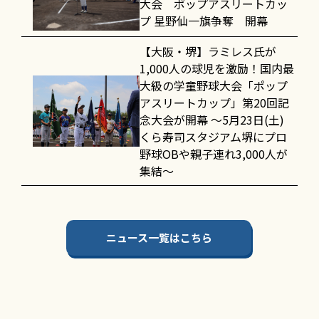
大会 ポップアスリートカッ
プ 星野仙一旗争奪 開幕
【大阪・堺】ラミレス氏が
1,000人の球児を激励！国内最
大級の学童野球大会「ポップ
アスリートカップ」第20回記
念大会が開幕 〜5月23日(土)
くら寿司スタジアム堺にプロ
野球OBや親子連れ3,000人が
集結〜
ニュース一覧はこちら