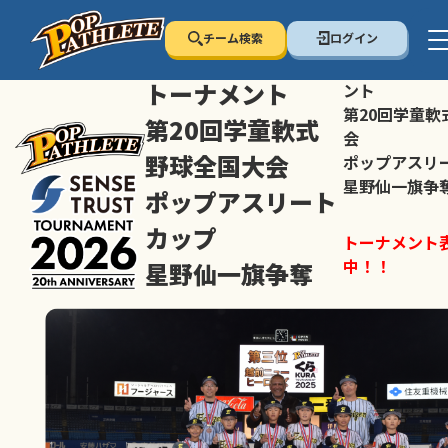
チーム検索
ログイン
センス・トラスト
センス・トラ
トーナメント
ント
第20回学童軟
第20回学童軟式
会
野球全国大会
ポップアスリ
星野仙一旗争
ポップアスリート
カップ
トーナメント
中！！
星野仙一旗争奪
スマホの方は
トーナメント表は随時公開
すすめ！
中！！
大会ペ