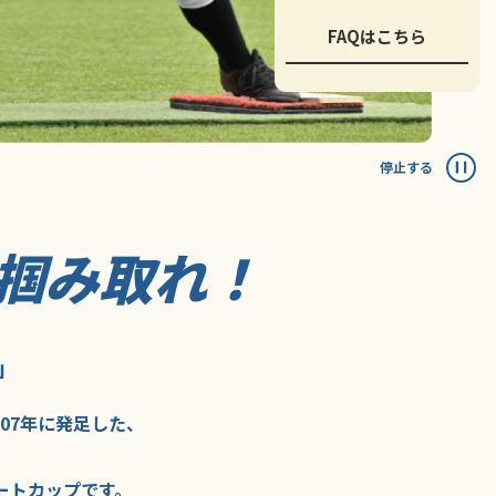
FAQはこちら
停止する
掴み取れ！
」
007年に
発足した、
ートカップ
です。