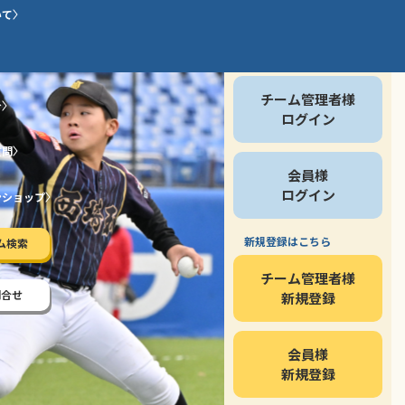
いて
会員の方
チーム管理者様
介
ログイン
質問
会員様
ログイン
ンショップ
新規登録はこちら
ム検索
チーム管理者様
問合せ
新規登録
会員様
新規登録