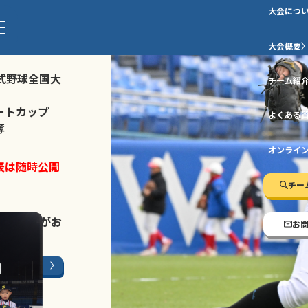
大会につ
ストトーナメ
大会概要
式野球全国大
チーム紹
ートカップ
よくある
奪
オンライ
表は随時公開
チー
LINE登録
がお
お
ージはこちら