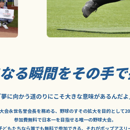
になる瞬間を
その手で
「夢に向かう道のり
にこそ
大きな意味が
あるんだよ
大会永世名誉会長を
務める、野球の
すその拡大を
目的として
2
参加費無料で
日本一を
目指せる
唯一の野球大会。
子どもたちなら
誰でも
無料で
参加できる、
それが
ポップアスリ