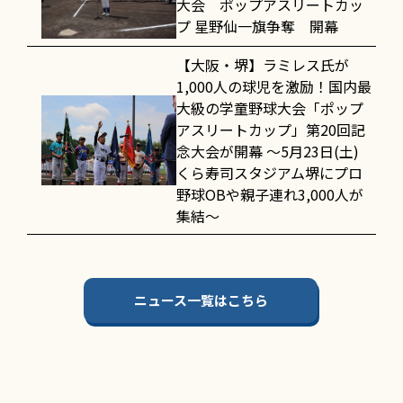
大会 ポップアスリートカッ
プ 星野仙一旗争奪 開幕
【大阪・堺】ラミレス氏が
1,000人の球児を激励！国内最
大級の学童野球大会「ポップ
アスリートカップ」第20回記
念大会が開幕 〜5月23日(土)
くら寿司スタジアム堺にプロ
野球OBや親子連れ3,000人が
集結〜
ニュース一覧はこちら