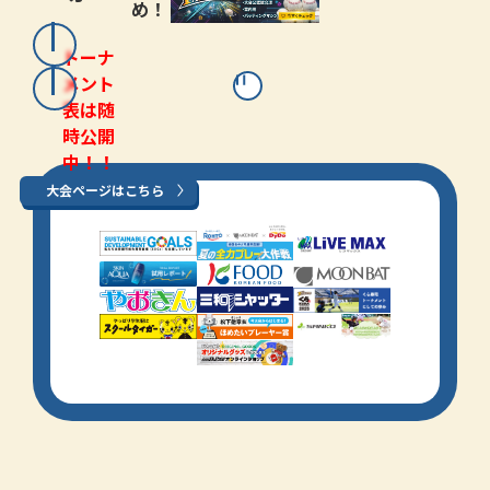
め！
トーナ
メント
表は随
時公開
中！！
大会ページはこちら