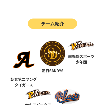
第14回
ポップアスリートカップ
第13回
ポップアスリートカップ
チーム紹介
第12回
決勝戦の動画はこちらから
第12回
ポップアスリートカップ
第11回
ポップアスリートカップ
第10回
南舞鶴スポーツ
ポップアスリートカップ
少年団
第9回
ポップアスリートカップ
朝日SANDYS
第8回
ポップアスリートカップ
朝倉第二ヤング
タイガース
第7回
ポップアスリートカップ
第6回
ポップアスリートカップ
大内スパークス