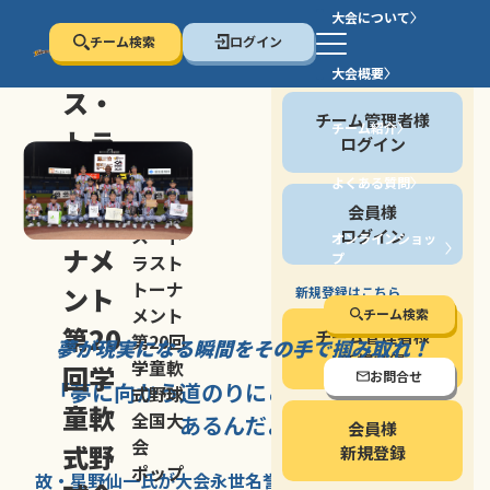
大会について
チーム検索
ログイン
セン
大会概要
会員の方
ス・
チーム管理者様
チーム紹介
トラ
ログイン
スト
よくある質問
セン
会員様
トー
ス・ト
ログイン
オンラインショッ
ナメ
プ
ラスト
停止する
トーナ
ント
新規登録はこちら
メント
チーム検索
第20
チーム管理者様
第20回
夢が現実になる瞬間を
その手で掴み取れ！
新規登録
学童軟
回学
お問合せ
「夢に向かう道のり
にこそ
大きな意味が
式野球
童軟
全国大
あるんだよ」
会員様
会
式野
新規登録
ポップ
故・星野仙一氏が
大会永世名誉会長を
務める、野球の