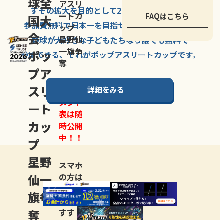
球全
アスリ
すその拡大を
目的として
2007年に
発足した、
ートカ
FAQはこちら
国大
参加費無料で
日本一を
目指せる
唯一の野球大会。
ップ
会
星野仙
野球が大好きな
子どもたちなら
誰でも
無料で
一旗争
ポッ
参加できる、
それが
ポップアスリートカップ
です。
奪
プア
スリ
詳細をみる
トーナ
メント
ート
表は随
カッ
時公開
中！！
プ
星野
スマホ
仙一
の方は
LINE登
旗争
録
がお
奪
すす