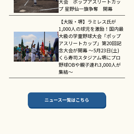
大会 ポップアスリートカッ
プ 星野仙一旗争奪 開幕
【大阪・堺】ラミレス氏が
1,000人の球児を激励！国内最
大級の学童野球大会「ポップ
アスリートカップ」第20回記
念大会が開幕 〜5月23日(土)
くら寿司スタジアム堺にプロ
野球OBや親子連れ3,000人が
集結〜
ニュース一覧はこちら