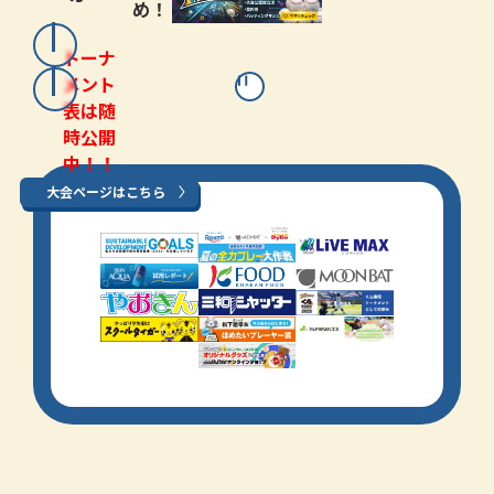
め！
トーナ
メント
表は随
時公開
中！！
大会ページはこちら