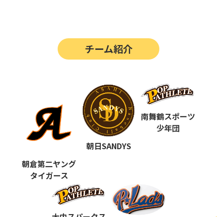
第14回
ポップアスリートカップ
第13回
ポップアスリートカップ
チーム紹介
第12回
決勝戦の動画はこちらから
第12回
ポップアスリートカップ
第11回
ポップアスリートカップ
第10回
南舞鶴スポーツ
ポップアスリートカップ
少年団
第9回
ポップアスリートカップ
朝日SANDYS
第8回
ポップアスリートカップ
朝倉第二ヤング
タイガース
第7回
ポップアスリートカップ
第6回
ポップアスリートカップ
大内スパークス