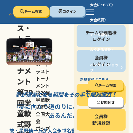
大会について
チーム検索
ログイン
セン
大会概要
会員の方
ス・
チーム管理者様
チーム紹介
トラ
ログイン
スト
よくある質問
セン
会員様
トー
ス・ト
ログイン
オンラインショッ
ナメ
プ
ラスト
停止する
トーナ
ント
新規登録はこちら
メント
チーム検索
第20
チーム管理者様
第20回
夢が現実になる瞬間を
その手で掴み取れ！
新規登録
学童軟
回学
お問合せ
「夢に向かう道のり
にこそ
大きな意味が
式野球
童軟
全国大
あるんだよ」
会員様
会
式野
新規登録
ポップ
故・星野仙一氏が
大会永世名誉会長を
務める、野球の