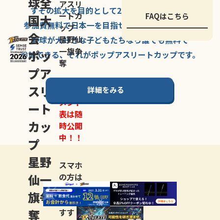
球全
アスリ
すその拡大を
目的として
2007年に
発足した、
ートカ
FAQはこちら
国大
参加費無料で
日本一を
目指せる
唯一の野球大会。
ップ
会
星野仙
野球が大好きな
子どもたちなら
誰でも
無料で
一旗争
ポッ
参加できる、
それが
ポップアスリートカップ
です。
奪
プア
スリ
詳細をみる
トーナ
メント
ート
表は随
カッ
時公開
中！！
プ
星野
スマホ
仙一
の方は
LINE登
旗争
録
がお
奪
すす