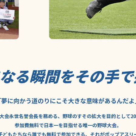
になる瞬間を
その手で
「夢に向かう道のり
にこそ
大きな意味が
あるんだよ
大会永世名誉会長を
務める、野球の
すその拡大を
目的として
2
参加費無料で
日本一を
目指せる
唯一の野球大会。
子どもたちなら
誰でも
無料で
参加できる、
それが
ポップアスリ