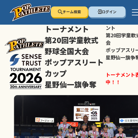
チーム検索
ログイン
センス・トラスト
センス・トラ
トーナメント
ント
第20回学童軟
第20回学童軟式
会
野球全国大会
ポップアスリ
星野仙一旗争
ポップアスリート
カップ
トーナメント
中！！
星野仙一旗争奪
スマホの方は
トーナメント表は随時公開
すすめ！
中！！
大会ペ