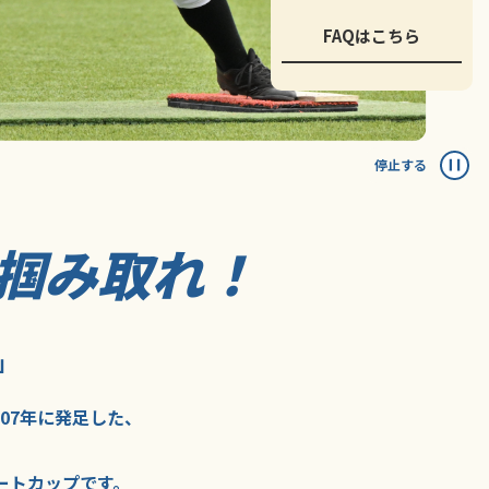
FAQはこちら
停止する
掴み取れ！
」
007年に
発足した、
ートカップ
です。