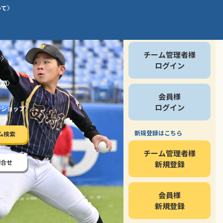
いて
会員の方
チーム管理者様
介
ログイン
質問
会員様
ログイン
ンショップ
新規登録はこちら
ム検索
チーム管理者様
問合せ
新規登録
会員様
新規登録