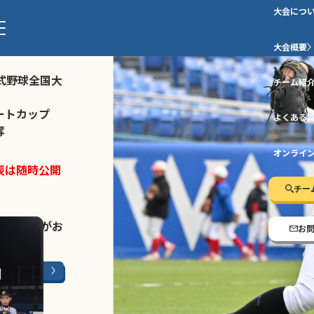
大会につ
ストトーナメ
大会概要
式野球全国大
チーム紹
ートカップ
よくある
奪
オンライ
表は随時公開
チー
LINE登録
がお
お
ージはこちら