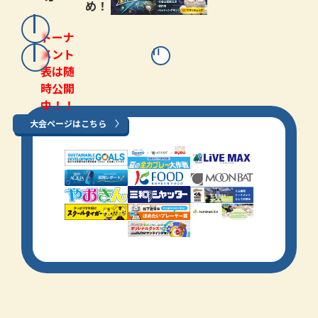
め！
トーナ
メント
表は随
時公開
中！！
大会ページはこちら