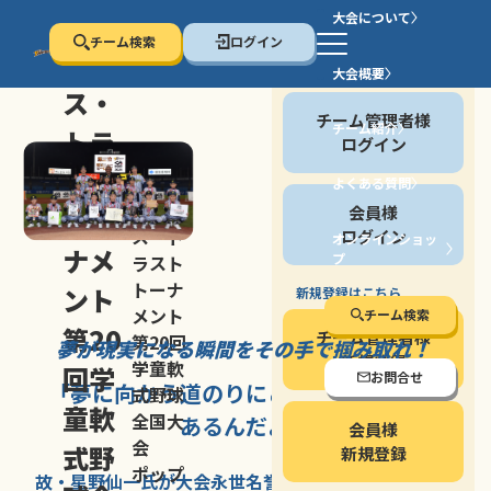
大会について
チーム検索
ログイン
セン
大会概要
会員の方
ス・
チーム管理者様
チーム紹介
トラ
ログイン
スト
よくある質問
セン
会員様
トー
ス・ト
ログイン
オンラインショッ
ナメ
プ
ラスト
停止する
トーナ
ント
新規登録はこちら
メント
チーム検索
第20
チーム管理者様
第20回
夢が現実になる瞬間を
その手で掴み取れ！
新規登録
学童軟
回学
お問合せ
「夢に向かう道のり
にこそ
大きな意味が
式野球
童軟
全国大
あるんだよ」
会員様
会
式野
新規登録
ポップ
故・星野仙一氏が
大会永世名誉会長を
務める、野球の