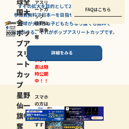
球全
アスリ
すその拡大を
目的として
2007年に
発足した、
ートカ
FAQはこちら
国大
参加費無料で
日本一を
目指せる
唯一の野球大会。
ップ
会
星野仙
野球が大好きな
子どもたちなら
誰でも
無料で
一旗争
ポッ
参加できる、
それが
ポップアスリートカップ
です。
奪
プア
スリ
詳細をみる
トーナ
メント
ート
表は随
カッ
時公開
中！！
プ
星野
スマホ
仙一
の方は
LINE登
旗争
録
がお
奪
すす