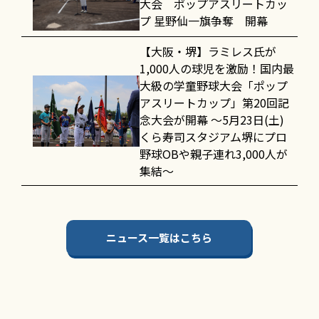
大会 ポップアスリートカッ
プ 星野仙一旗争奪 開幕
【大阪・堺】ラミレス氏が
1,000人の球児を激励！国内最
大級の学童野球大会「ポップ
アスリートカップ」第20回記
念大会が開幕 〜5月23日(土)
くら寿司スタジアム堺にプロ
野球OBや親子連れ3,000人が
集結〜
ニュース一覧はこちら