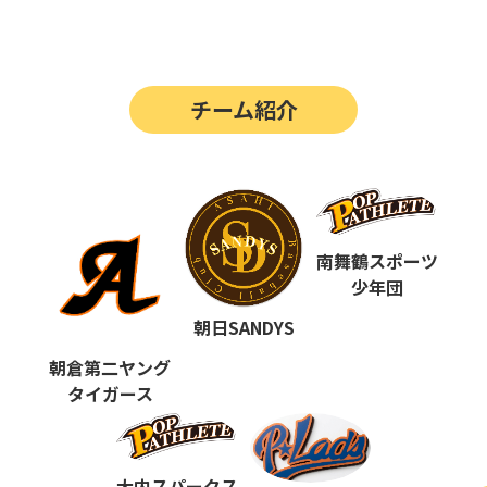
第14回
ポップアスリートカップ
第13回
ポップアスリートカップ
チーム紹介
第12回
決勝戦の動画はこちらから
第12回
ポップアスリートカップ
第11回
ポップアスリートカップ
第10回
南舞鶴スポーツ
ポップアスリートカップ
少年団
第9回
ポップアスリートカップ
朝日SANDYS
第8回
ポップアスリートカップ
朝倉第二ヤング
タイガース
第7回
ポップアスリートカップ
第6回
ポップアスリートカップ
大内スパークス