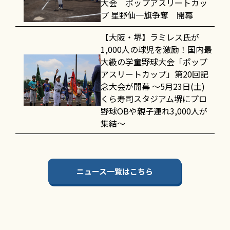
大会 ポップアスリートカッ
プ 星野仙一旗争奪 開幕
【大阪・堺】ラミレス氏が
1,000人の球児を激励！国内最
大級の学童野球大会「ポップ
アスリートカップ」第20回記
念大会が開幕 〜5月23日(土)
くら寿司スタジアム堺にプロ
野球OBや親子連れ3,000人が
集結〜
ニュース一覧はこちら