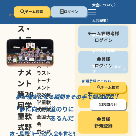
大会について
チーム検索
ログイン
セン
大会概要
会員の方
ス・
チーム管理者様
チーム紹介
トラ
ログイン
スト
よくある質問
セン
会員様
トー
ス・ト
ログイン
オンラインショッ
ナメ
プ
ラスト
停止する
トーナ
ント
新規登録はこちら
メント
チーム検索
第20
チーム管理者様
第20回
夢が現実になる瞬間を
その手で掴み取れ！
新規登録
学童軟
回学
お問合せ
「夢に向かう道のり
にこそ
大きな意味が
式野球
童軟
全国大
あるんだよ」
会員様
会
式野
新規登録
ポップ
故・星野仙一氏が
大会永世名誉会長を
務める、野球の