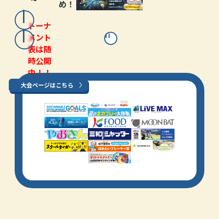
め！
トーナ
メント
表は随
時公開
中！！
大会ページはこちら