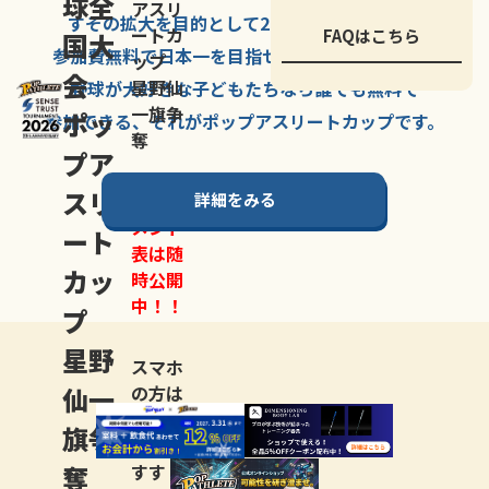
球全
アスリ
すその拡大を
目的として
2007年に
発足した、
ートカ
FAQはこちら
国大
参加費無料で
日本一を
目指せる
唯一の野球大会。
ップ
会
星野仙
野球が大好きな
子どもたちなら
誰でも
無料で
一旗争
ポッ
参加できる、
それが
ポップアスリートカップ
です。
奪
プア
スリ
詳細をみる
トーナ
メント
ート
表は随
カッ
時公開
中！！
プ
星野
スマホ
仙一
の方は
LINE登
旗争
録
がお
奪
すす