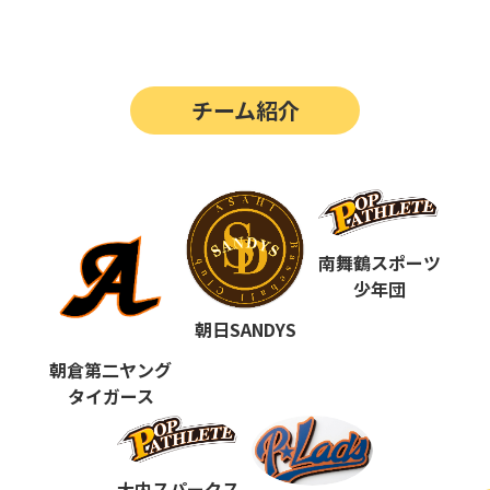
第14回
ポップアスリートカップ
第13回
ポップアスリートカップ
チーム紹介
第12回
決勝戦の動画はこちらから
第12回
ポップアスリートカップ
第11回
ポップアスリートカップ
第10回
南舞鶴スポーツ
ポップアスリートカップ
少年団
第9回
ポップアスリートカップ
朝日SANDYS
第8回
ポップアスリートカップ
朝倉第二ヤング
タイガース
第7回
ポップアスリートカップ
第6回
ポップアスリートカップ
大内スパークス