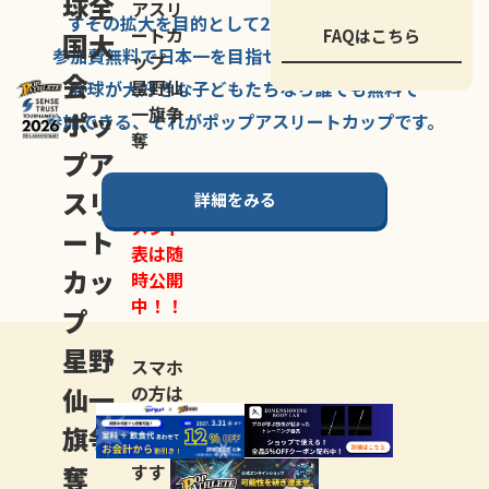
球全
アスリ
すその拡大を
目的として
2007年に
発足した、
ートカ
FAQはこちら
国大
参加費無料で
日本一を
目指せる
唯一の野球大会。
ップ
会
星野仙
野球が大好きな
子どもたちなら
誰でも
無料で
一旗争
ポッ
参加できる、
それが
ポップアスリートカップ
です。
奪
プア
スリ
詳細をみる
トーナ
メント
ート
表は随
カッ
時公開
中！！
プ
星野
スマホ
仙一
の方は
LINE登
旗争
録
がお
奪
すす