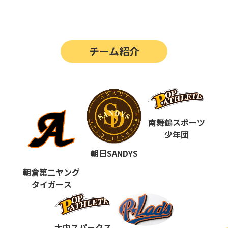
第14回
ポップアスリートカップ
第13回
ポップアスリートカップ
チーム紹介
第12回
決勝戦の動画はこちらから
第12回
ポップアスリートカップ
第11回
ポップアスリートカップ
第10回
南舞鶴スポーツ
ポップアスリートカップ
少年団
第9回
ポップアスリートカップ
朝日SANDYS
第8回
ポップアスリートカップ
朝倉第二ヤング
タイガース
第7回
ポップアスリートカップ
第6回
ポップアスリートカップ
大内スパークス