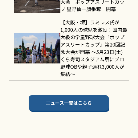
大会 ポップアスリートカッ
プ 星野仙一旗争奪 開幕
【大阪・堺】ラミレス氏が
1,000人の球児を激励！国内最
大級の学童野球大会「ポップ
アスリートカップ」第20回記
念大会が開幕 〜5月23日(土)
くら寿司スタジアム堺にプロ
野球OBや親子連れ3,000人が
集結〜
ニュース一覧はこちら