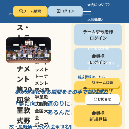
大会について
チーム検索
ログイン
セン
大会概要
会員の方
ス・
チーム管理者様
チーム紹介
トラ
ログイン
スト
よくある質問
セン
会員様
トー
ス・ト
ログイン
オンラインショッ
ナメ
プ
ラスト
停止する
トーナ
ント
新規登録はこちら
メント
チーム検索
第20
チーム管理者様
第20回
夢が現実になる瞬間を
その手で掴み取れ！
新規登録
学童軟
回学
お問合せ
「夢に向かう道のり
にこそ
大きな意味が
式野球
童軟
全国大
あるんだよ」
会員様
会
式野
新規登録
ポップ
故・星野仙一氏が
大会永世名誉会長を
務める、野球の