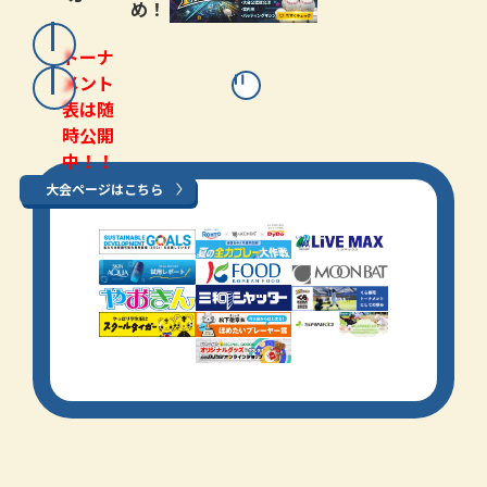
め！
トーナ
メント
表は随
時公開
中！！
大会ページはこちら