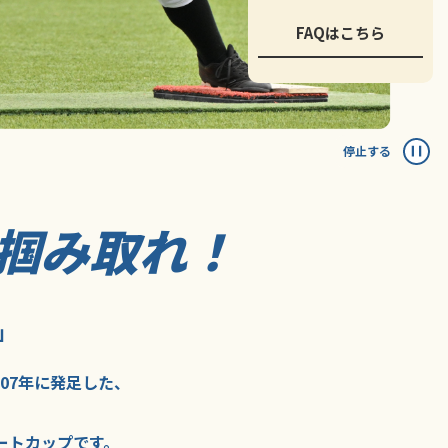
FAQはこちら
停止する
掴み取れ！
」
007年に
発足した、
ートカップ
です。