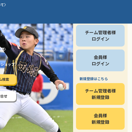
いて
会員の方
チーム管理者様
介
ログイン
質問
会員様
ログイン
ンショップ
新規登録はこちら
ム検索
チーム管理者様
問合せ
新規登録
会員様
新規登録