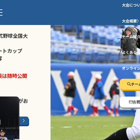
大会につ
ストトーナメ
大会概要
式野球全国大
チーム紹
ートカップ
よくある
奪
オンライ
表は随時公開
チー
LINE登録
がお
お
ージはこちら