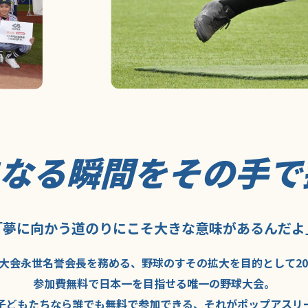
になる瞬間を
その手で
「夢に向かう道のり
にこそ
大きな意味が
あるんだよ
大会永世名誉会長を
務める、野球の
すその拡大を
目的として
2
参加費無料で
日本一を
目指せる
唯一の野球大会。
子どもたちなら
誰でも
無料で
参加できる、
それが
ポップアスリ