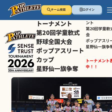
チーム検索
ログイン
センス・トラスト
センス・トラ
トーナメント
ント
第20回学童軟
第20回学童軟式
会
野球全国大会
ポップアスリ
星野仙一旗争
ポップアスリート
カップ
トーナメント
中！！
星野仙一旗争奪
スマホの方は
トーナメント表は随時公開
すすめ！
中！！
大会ペ