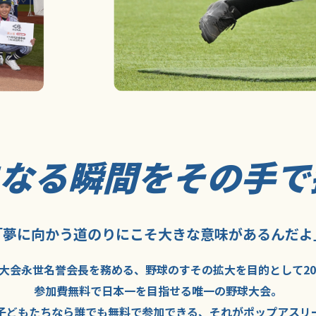
になる瞬間を
その手で
「夢に向かう道のり
にこそ
大きな意味が
あるんだよ
大会永世名誉会長を
務める、野球の
すその拡大を
目的として
2
参加費無料で
日本一を
目指せる
唯一の野球大会。
子どもたちなら
誰でも
無料で
参加できる、
それが
ポップアスリ