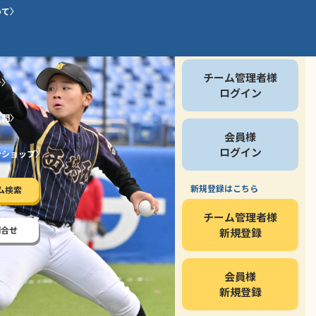
いて
会員の方
チーム管理者様
介
ログイン
質問
会員様
ログイン
ンショップ
新規登録はこちら
ム検索
チーム管理者様
問合せ
新規登録
会員様
新規登録