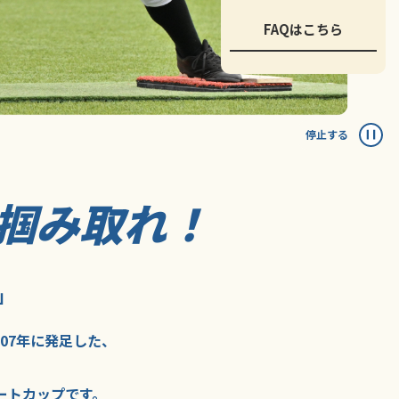
FAQはこちら
停止する
掴み取れ！
」
007年に
発足した、
ートカップ
です。