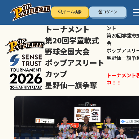
チーム検索
ログイン
センス・トラスト
センス・トラ
トーナメント
ント
第20回学童軟
第20回学童軟式
会
野球全国大会
ポップアスリ
星野仙一旗争
ポップアスリート
カップ
トーナメント
中！！
星野仙一旗争奪
スマホの方は
トーナメント表は随時公開
すすめ！
中！！
大会ペ