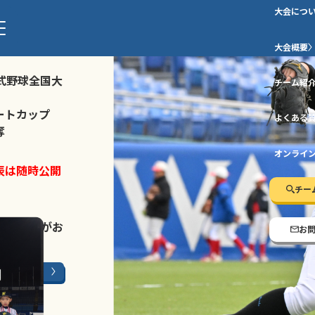
大会につ
ストトーナメ
大会概要
式野球全国大
チーム紹
ートカップ
よくある
奪
オンライ
表は随時公開
チー
LINE登録
がお
お
ージはこちら