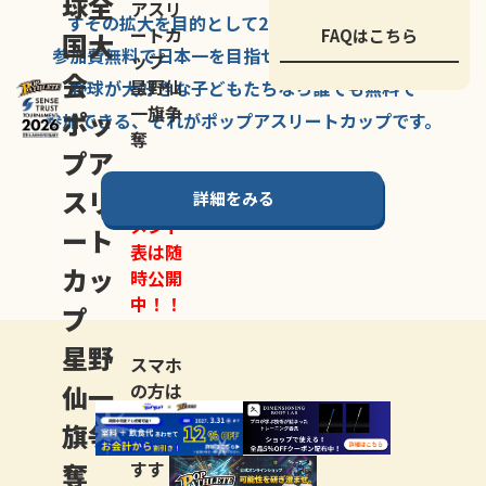
球全
アスリ
すその拡大を
目的として
2007年に
発足した、
ートカ
FAQはこちら
国大
参加費無料で
日本一を
目指せる
唯一の野球大会。
ップ
会
星野仙
野球が大好きな
子どもたちなら
誰でも
無料で
一旗争
ポッ
参加できる、
それが
ポップアスリートカップ
です。
奪
プア
スリ
詳細をみる
トーナ
メント
ート
表は随
カッ
時公開
中！！
プ
星野
スマホ
仙一
の方は
LINE登
旗争
録
がお
奪
すす