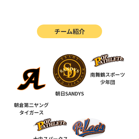
第14回
ポップアスリートカップ
第13回
ポップアスリートカップ
チーム紹介
第12回
決勝戦の動画はこちらから
第12回
ポップアスリートカップ
第11回
ポップアスリートカップ
第10回
南舞鶴スポーツ
ポップアスリートカップ
少年団
第9回
ポップアスリートカップ
朝日SANDYS
第8回
ポップアスリートカップ
朝倉第二ヤング
タイガース
第7回
ポップアスリートカップ
第6回
ポップアスリートカップ
大内スパークス