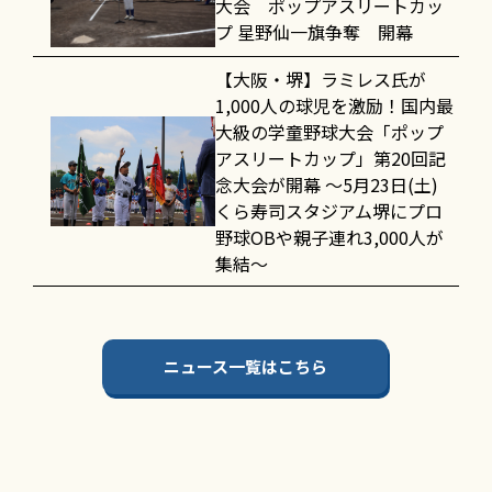
大会 ポップアスリートカッ
プ 星野仙一旗争奪 開幕
【大阪・堺】ラミレス氏が
1,000人の球児を激励！国内最
大級の学童野球大会「ポップ
アスリートカップ」第20回記
念大会が開幕 〜5月23日(土)
くら寿司スタジアム堺にプロ
野球OBや親子連れ3,000人が
集結〜
ニュース一覧はこちら