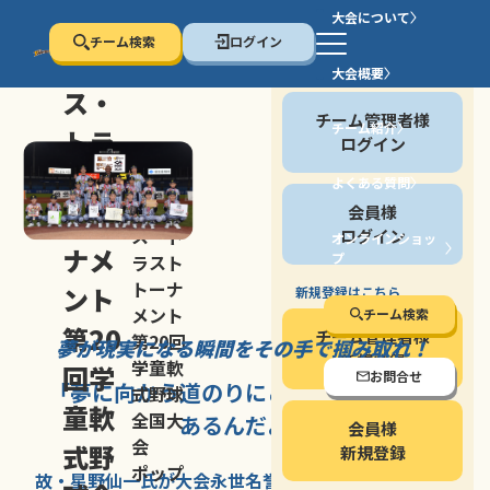
大会について
チーム検索
ログイン
セン
大会概要
会員の方
ス・
チーム管理者様
チーム紹介
トラ
ログイン
スト
よくある質問
セン
会員様
トー
ス・ト
ログイン
オンラインショッ
ナメ
プ
ラスト
停止する
トーナ
ント
新規登録はこちら
メント
チーム検索
第20
チーム管理者様
第20回
夢が現実になる瞬間を
その手で掴み取れ！
新規登録
学童軟
回学
お問合せ
「夢に向かう道のり
にこそ
大きな意味が
式野球
童軟
全国大
あるんだよ」
会員様
会
式野
新規登録
ポップ
故・星野仙一氏が
大会永世名誉会長を
務める、野球の