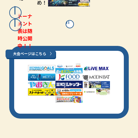
め！
トーナ
メント
表は随
時公開
中！！
大会ページはこちら