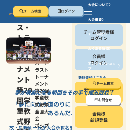
大会について
チーム検索
ログイン
セン
大会概要
会員の方
ス・
チーム管理者様
チーム紹介
トラ
ログイン
スト
よくある質問
セン
会員様
トー
ス・ト
ログイン
オンラインショッ
ナメ
プ
ラスト
停止する
トーナ
ント
新規登録はこちら
メント
チーム検索
第20
チーム管理者様
第20回
夢が現実になる瞬間を
その手で掴み取れ！
新規登録
学童軟
回学
お問合せ
「夢に向かう道のり
にこそ
大きな意味が
式野球
童軟
全国大
あるんだよ」
会員様
会
式野
新規登録
ポップ
故・星野仙一氏が
大会永世名誉会長を
務める、野球の