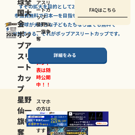
球全
アスリ
すその拡大を
目的として
2007年に
発足した、
ートカ
FAQはこちら
国大
参加費無料で
日本一を
目指せる
唯一の野球大会。
ップ
会
星野仙
野球が大好きな
子どもたちなら
誰でも
無料で
一旗争
ポッ
参加できる、
それが
ポップアスリートカップ
です。
奪
プア
スリ
詳細をみる
トーナ
メント
ート
表は随
カッ
時公開
中！！
プ
星野
スマホ
仙一
の方は
LINE登
旗争
録
がお
奪
すす