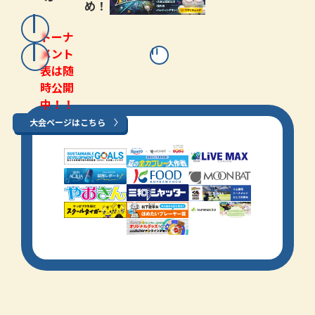
め！
トーナ
メント
表は随
時公開
中！！
大会ページはこちら