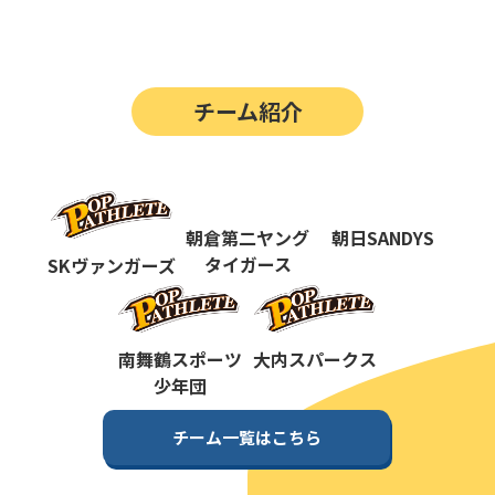
第14回
ポップアスリートカップ
第13回
ポップアスリートカップ
チーム紹介
第12回
決勝戦の動画はこちらから
第12回
ポップアスリートカップ
第11回
ポップアスリートカップ
朝倉第二ヤング
朝日SANDYS
第10回
タイガース
SKヴァンガーズ
ポップアスリートカップ
第9回
ポップアスリートカップ
第8回
南舞鶴スポーツ
大内スパークス
ポップアスリートカップ
少年団
第7回
ポップアスリートカップ
チーム一覧はこちら
第6回
ポップアスリートカップ